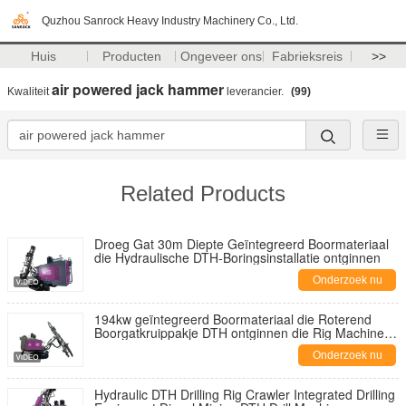
Quzhou Sanrock Heavy Industry Machinery Co., Ltd.
Huis
Producten
Ongeveer ons
Fabrieksreis
>>
air powered jack hammer
Kwaliteit
leverancier.
(99)
Related Products
Droeg Gat 30m Diepte Geïntegreerd Boormateriaal
die Hydraulische DTH-Boringsinstallatie ontginnen
Onderzoek nu
194kw geïntegreerd Boormateriaal die Roterend
Boorgatkruippakje DTH ontginnen die Rig Machine
boren
Onderzoek nu
Hydraulic DTH Drilling Rig Crawler Integrated Drilling