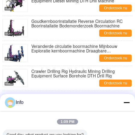
Equipment Diesel Mining DTH Drill Machine
Onderzoek nu
Goudkernboorinstallatie Reverse Circulation RC
Boorinstallatie Bodemonderzoek Boormachine
Onderzoek nu
Veranderde circulatie boormachine Mijnbouw
Exploratie kernboormachine Draagbare
boormachine
Onderzoek nu
Crawler Drilling Rig Hydraulic Mining Drilling
Equipment Surface Borehole DTH Drill Rig
Onderzoek nu
Fabrikant Draad MF MM Boorstang R38 T38 T45
T51 GT60 Verlengboorstang
Info
Onderzoek nu
R22 R25 R28 R32 R38 R38 T38 T45 T51 slijtvast
1:09 PM
boorrooster
Onderzoek nu
Good day, what product are you looking for?