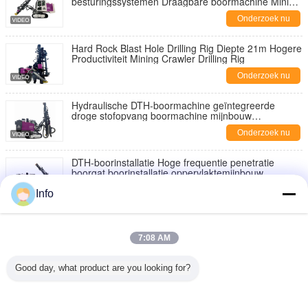
besturingssystemen Draagbare boormachine Mining
Boormachine Fabrikant
Onderzoek nu
Hard Rock Blast Hole Drilling Rig Diepte 21m Hogere
Productiviteit Mining Crawler Drilling Rig
Onderzoek nu
Hydraulische DTH-boormachine geïntegreerde
droge stofopvang boormachine mijnbouw
boormachines
Onderzoek nu
DTH-boorinstallatie Hoge frequentie penetratie
boorgat boorinstallatie oppervlaktemijnbouw
boorapparatuur
Onderzoek nu
Info
Compact cabine ontwerp Crawler boormachine High
Speed Blast Hole Boormachine Mining DTH
Boormachine
7:08 AM
Onderzoek nu
Good day, what product are you looking for?
Mijnbouwboormachine Automatische boormachine
voor het vervangen van staven Dieselmotor
Hydraulische boormachine DTH
Onderzoek nu