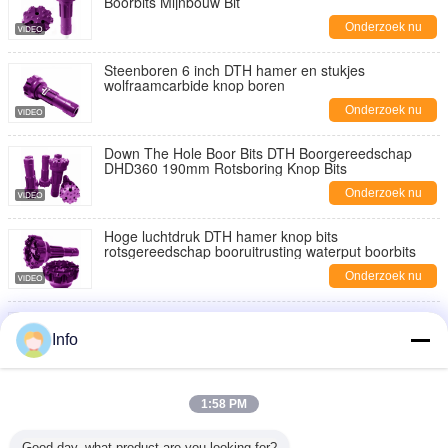
Boorbits Mijnbouw Bit
Onderzoek nu
Steenboren 6 inch DTH hamer en stukjes
wolfraamcarbide knop boren
Onderzoek nu
Down The Hole Boor Bits DTH Boorgereedschap
DHD360 190mm Rotsboring Knop Bits
Onderzoek nu
Hoge luchtdruk DTH hamer knop bits
rotsgereedschap booruitrusting waterput boorbits
Onderzoek nu
DTH hamer boorbeitel DHD340 DHD350 DHD360
boorinstallatie gereedschap mijnbouw DTH knopbits
Info
Onderzoek nu
Hoogwaardige boorbeitel 203mm DHD360
1:58 PM
knopbeitel rotsboorgereedschap DTH hamerbeitel
Onderzoek nu
Good day, what product are you looking for?