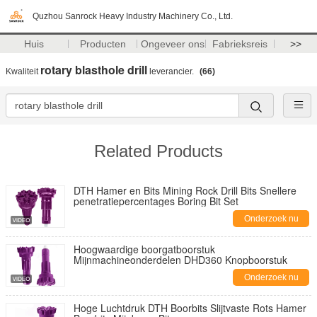
Quzhou Sanrock Heavy Industry Machinery Co., Ltd.
Huis
Producten
Ongeveer ons
Fabrieksreis
>>
rotary blasthole drill
Kwaliteit
leverancier.
(66)
Related Products
DTH Hamer en Bits Mining Rock Drill Bits Snellere
penetratiepercentages Boring Bit Set
Onderzoek nu
Hoogwaardige boorgatboorstuk
Mijnmachineonderdelen DHD360 Knopboorstuk
Onderzoek nu
Hoge Luchtdruk DTH Boorbits Slijtvaste Rots Hamer