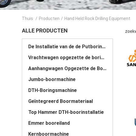
Thuis
/
Producten
/
Hand Held Rock Drilling Equipment
ALLE PRODUCTEN
zoekw
De Installatie van de de Putboring van het kruippakjewater
Vrachtwagen opgezette de boringsinstallatie van de waterput
Aanhangwagen Opgezette de Boringsinstallatie van de Waterput
Jumbo-boormachine
DTH-Boringsmachine
Geïntegreerd Boormateriaal
Top Hammer DTH-boorinstallatie
Emmer booreiland
Kernboormachine