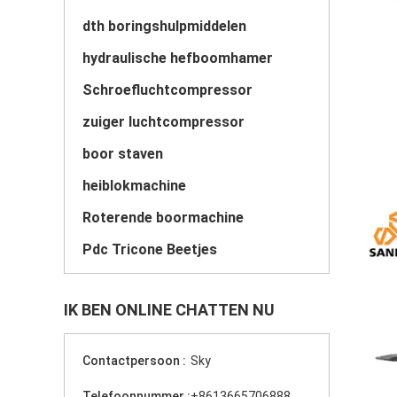
dth boringshulpmiddelen
hydraulische hefboomhamer
Schroefluchtcompressor
zuiger luchtcompressor
boor staven
heiblokmachine
Roterende boormachine
Pdc Tricone Beetjes
IK BEN ONLINE CHATTEN NU
Contactpersoon :
Sky
Telefoonnummer :
+8613665706888