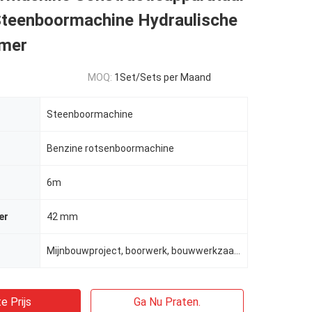
Steenboormachine Hydraulische
mer
MOQ:
1Set/Sets per Maand
Steenboormachine
Benzine rotsenboormachine
6m
er
42 mm
Mijnbouwproject, boorwerk, bouwwerkzaamheden
e Prijs
Ga Nu Praten.