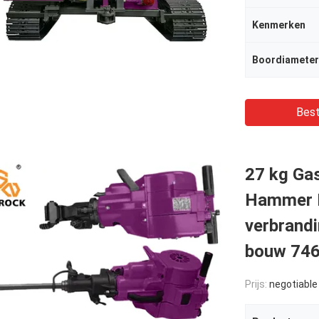
Kenmerken
Boordiameter
Best
27 kg Gas
Hammer I
verbrand
bouw 74
Prijs:
negotiable