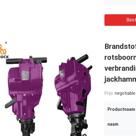
Best
Brandsto
rotsboor
verbrand
jackham
Prijs:
negotiable
Productnaam
naam