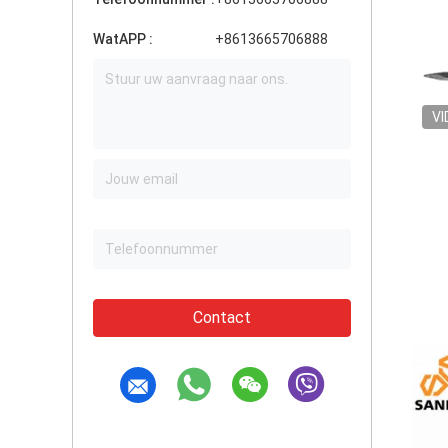
WatAPP :
+8613665706888
VI
Contact