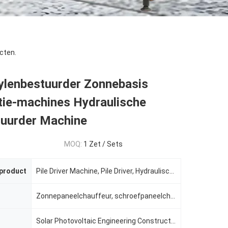
cten.
ylenbestuurder Zonnebasis
tie-machines Hydraulische
tuurder Machine
MOQ:
1 Zet / Sets
 product
Pile Driver Machine, Pile Driver, Hydraulische Pile Driver
Zonnepaneelchauffeur, schroefpaneelchauffeur, pilootmachine
Solar Photovoltaic Engineering Constructie, Foundation Constructie