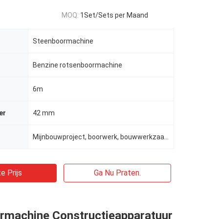
MOQ:
1Set/Sets per Maand
Steenboormachine
Benzine rotsenboormachine
6m
er
42 mm
Mijnbouwproject, boorwerk, bouwwerkzaamheden
e Prijs
Ga Nu Praten.
rmachine Constructieapparatuur