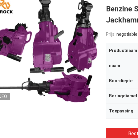
Benzine 
Jackham
Prijs:
negotiable
Productnaam
naam
Boordiepte
Boringdiamet
DEO
Toepassing
Best