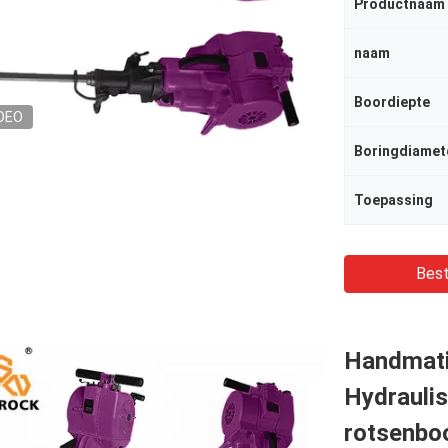
Productnaam
naam
Boordiepte
DEO
Boringdiamet
Toepassing
Best
Handmati
Hydrauli
rotsenbo