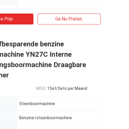
e Prijs
Ga Nu Praten.
fbesparende benzine
machine YN27C Interne
ingsboormachine Draagbare
mer
MOQ:
1Set/Sets per Maand
Steenboormachine
Benzine rotsenboormachine