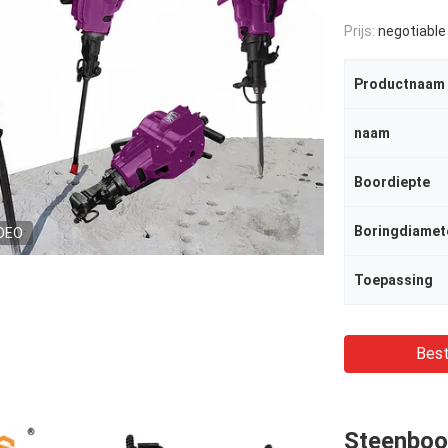
Prijs:
negotiable
Productnaam
naam
Boordiepte
Boringdiamet
DEO
Toepassing
Best
Steenboo