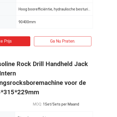
Hoog boorefficiëntie, hydraulische besturing, draagbaar
90400mm
e Prijs
Ga Nu Praten.
oline Rock Drill Handheld Jack
ntern
ingsrocksboremachine voor de
6*315*229mm
MOQ:
1Set/Sets per Maand