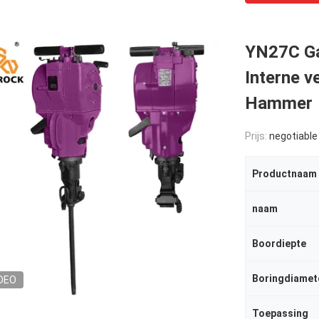
YN27C Ga
Interne v
Hammer
Prijs:
negotiable
Productnaam
naam
Boordiepte
Boringdiamet
DEO
Toepassing