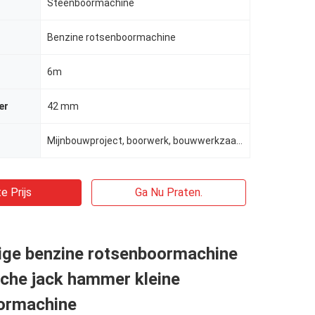
Steenboormachine
Benzine rotsenboormachine
6m
er
42 mm
Mijnbouwproject, boorwerk, bouwwerkzaamheden
e Prijs
Ga Nu Praten.
ge benzine rotsenboormachine
sche jack hammer kleine
ormachine