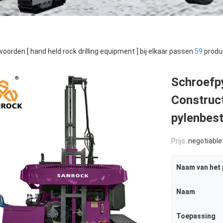
oorden [ hand held rock drilling equipment ] bij elkaar passen
59
produ
Schroefp
Construc
pylenbes
Prijs:
negotiable
Naam van het
Naam
Toepassing