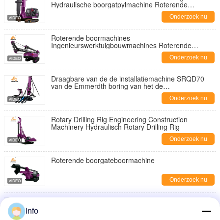
Hydraulische boorgatpylmachine Roterende
boormachine
Onderzoek nu
Roterende boormachines
Ingenieurswerktuigbouwmachines Roterende
boormachines
Onderzoek nu
Draagbare van de de installatiemachine SRQD70
van de Emmerdth boring van het de
mijnbouwboorgat roterende de boringsinstallatie
Onderzoek nu
Rotary Drilling Rig Engineering Construction
Machinery Hydraulisch Rotary Drilling Rig
Onderzoek nu
Roterende boorgateboormachine
Onderzoek nu
Rotary Pile Drilling Rig Hydraulische boorgat
boremachine Crawler Rotary Boor Rig
Info