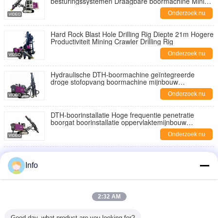
besturingssystemen Draagbare boormachine Mining
Boormachine Fabrikant
Onderzoek nu
Hard Rock Blast Hole Drilling Rig Diepte 21m Hogere
Productiviteit Mining Crawler Drilling Rig
Onderzoek nu
Hydraulische DTH-boormachine geïntegreerde
droge stofopvang boormachine mijnbouw
boormachines
Onderzoek nu
DTH-boorinstallatie Hoge frequentie penetratie
boorgat boorinstallatie oppervlaktemijnbouw
boorapparatuur
Onderzoek nu
Compact cabine ontwerp Crawler boormachine High
Speed Blast Hole Boormachine Mining DTH
Info
Boormachine
Onderzoek nu
Mijnbouwboormachine Automatische boormachine
2:32 AM
voor het vervangen van staven Dieselmotor
Hydraulische boormachine DTH
Onderzoek nu
Good day, what product are you looking for?