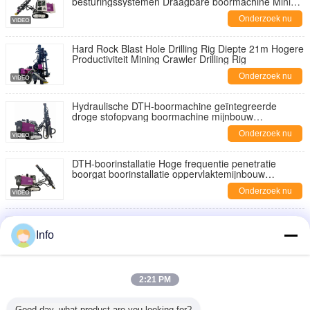
besturingssystemen Draagbare boormachine Mining
Boormachine Fabrikant
Onderzoek nu
Hard Rock Blast Hole Drilling Rig Diepte 21m Hogere
Productiviteit Mining Crawler Drilling Rig
Onderzoek nu
Hydraulische DTH-boormachine geïntegreerde
droge stofopvang boormachine mijnbouw
boormachines
Onderzoek nu
DTH-boorinstallatie Hoge frequentie penetratie
boorgat boorinstallatie oppervlaktemijnbouw
boorapparatuur
Onderzoek nu
Compact cabine ontwerp Crawler boormachine High
Speed Blast Hole Boormachine Mining DTH
Info
Boormachine
Onderzoek nu
Mijnbouwboormachine Automatische boormachine
2:21 PM
voor het vervangen van staven Dieselmotor
Hydraulische boormachine DTH
Onderzoek nu
Good day, what product are you looking for?