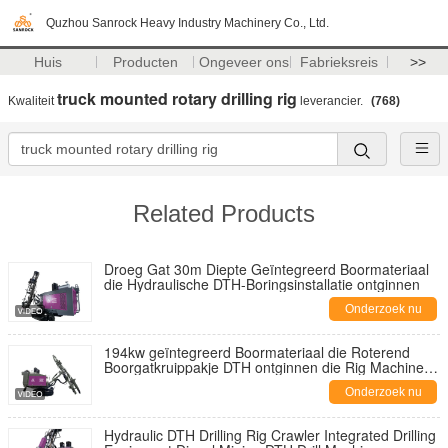
Quzhou Sanrock Heavy Industry Machinery Co., Ltd.
Huis
Producten
Ongeveer ons
Fabrieksreis
>>
truck mounted rotary drilling rig
Kwaliteit
leverancier.
(768)
Related Products
Droeg Gat 30m Diepte Geïntegreerd Boormateriaal
die Hydraulische DTH-Boringsinstallatie ontginnen
Onderzoek nu
194kw geïntegreerd Boormateriaal die Roterend
Boorgatkruippakje DTH ontginnen die Rig Machine
boren
Onderzoek nu
Hydraulic DTH Drilling Rig Crawler Integrated Drilling