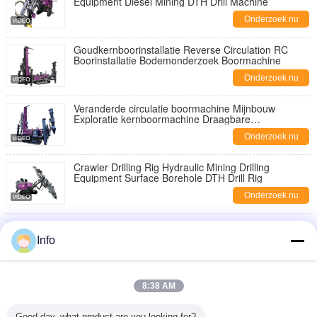
Equipment Diesel Mining DTH Drill Machine
Onderzoek nu
Goudkernboorinstallatie Reverse Circulation RC
Boorinstallatie Bodemonderzoek Boormachine
Onderzoek nu
Veranderde circulatie boormachine Mijnbouw
Exploratie kernboormachine Draagbare
boormachine
Onderzoek nu
Crawler Drilling Rig Hydraulic Mining Drilling
Equipment Surface Borehole DTH Drill Rig
Onderzoek nu
Fabrikant Draad MF MM Boorstang R38 T38 T45
T51 GT60 Verlengboorstang
Info
Onderzoek nu
R22 R25 R28 R32 R38 R38 T38 T45 T51 slijtvast
8:38 AM
boorrooster
Onderzoek nu
Good day, what product are you looking for?