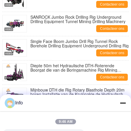
Contacteer ons
SANROCK Jumbo Rock Drilling Rig Underground
Drilling Equipment Tunnel Mining Drilling Machinery
Contacteer ons
Single Face Boom Jumbo Drill Rig Tunnel Rock
Borehole Drilling Equipment Underground Drilling Rig
Contacteer ons
Diepte 50m het Hydraulische DTH-Roterende
Boorgat die van de Boringsmachine Rig Mining
Machinery boren
Contacteer ons
Mijnbouw DTH die Rig Rotary Blasthole Depth 20m
boren Installatie van de Kruippakje de Hydraulische
Boring
Contacteer ons
Info
Hydraulische DTH-het Boorgatdiepte 30m van de
Boringsmachine de Installatie van de
9:46 AM
Kruippakjeboring
Contacteer ons