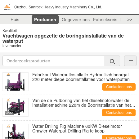
Quzhou Sanrock Heavy Industry Machinery Co., Ltd.
Huis
Producten
Ongeveer ons
Fabrieksreis
>>
Kwaliteit
Vrachtwagen opgezette de boringsinstallatie van de
waterput
leverancier.
Fabrikant Waterputinstallatie Hydraulisch boorgat
220 meter diepe boorinstallaties voor waterputten
Contacteer ons
Van de de Putboring van het dieselmotorwater de
Installatiemachine 220m de Boorinstallatie van het
Diepte Hydraulische Boorgat
Contacteer ons
Water Drilling Rig Machine 60KW Dieselmotor
Crawler Waterput Drilling Rig te koop
Contacteer ons