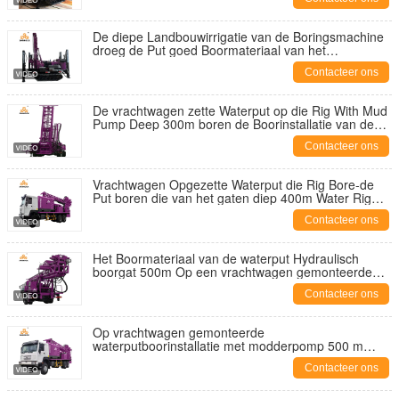
De diepe Landbouwirrigatie van de Boringsmachine
droeg de Put goed Boormateriaal van het
gatenwater
Contacteer ons
De vrachtwagen zette Waterput op die Rig With Mud
Pump Deep 300m boren de Boorinstallatie van de
Waterput
Contacteer ons
Vrachtwagen Opgezette Waterput die Rig Bore-de
Put boren die van het gaten diep 400m Water Rig
Machine boren
Contacteer ons
Het Boormateriaal van de waterput Hydraulisch
boorgat 500m Op een vrachtwagen gemonteerde
boorinstallatie voor waterputten
Contacteer ons
Op vrachtwagen gemonteerde
waterputboorinstallatie met modderpomp 500 m
hydraulische waterputboormachine
Contacteer ons