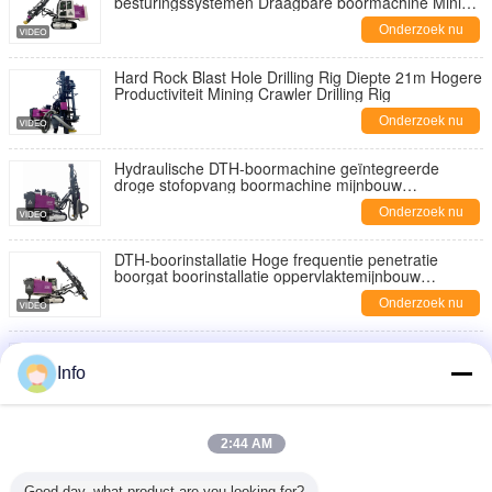
besturingssystemen Draagbare boormachine Mining
Boormachine Fabrikant
Onderzoek nu
Hard Rock Blast Hole Drilling Rig Diepte 21m Hogere
Productiviteit Mining Crawler Drilling Rig
Onderzoek nu
Hydraulische DTH-boormachine geïntegreerde
droge stofopvang boormachine mijnbouw
boormachines
Onderzoek nu
DTH-boorinstallatie Hoge frequentie penetratie
boorgat boorinstallatie oppervlaktemijnbouw
boorapparatuur
Onderzoek nu
Compact cabine ontwerp Crawler boormachine High
Speed Blast Hole Boormachine Mining DTH
Info
Boormachine
Onderzoek nu
Mijnbouwboormachine Automatische boormachine
2:44 AM
voor het vervangen van staven Dieselmotor
Hydraulische boormachine DTH
Onderzoek nu
Good day, what product are you looking for?