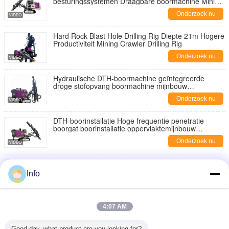
besturingssystemen Draagbare boormachine Mining
Boormachine Fabrikant
Onderzoek nu
Hard Rock Blast Hole Drilling Rig Diepte 21m Hogere
Productiviteit Mining Crawler Drilling Rig
Onderzoek nu
Hydraulische DTH-boormachine geïntegreerde
droge stofopvang boormachine mijnbouw
boormachines
Onderzoek nu
DTH-boorinstallatie Hoge frequentie penetratie
boorgat boorinstallatie oppervlaktemijnbouw
boorapparatuur
Onderzoek nu
Compact cabine ontwerp Crawler boormachine High
Speed Blast Hole Boormachine Mining DTH
Info
Boormachine
Onderzoek nu
Mijnbouwboormachine Automatische boormachine
4:07 AM
voor het vervangen van staven Dieselmotor
Hydraulische boormachine DTH
Onderzoek nu
Good day, what product are you looking for?