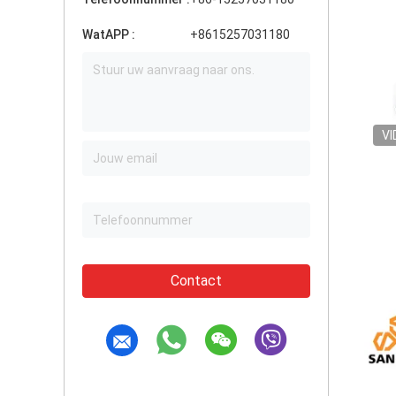
WatAPP :
+8615257031180
VI
Contact