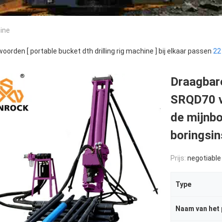
hine
oorden [ portable bucket dth drilling rig machine ] bij elkaar passen
22
Draagbare
SRQD70 v
de mijnb
boringsin
Prijs:
negotiable
Type
Naam van het