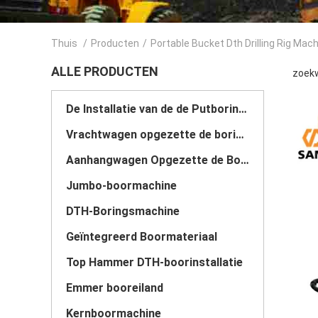
Thuis
/
Producten
/
Portable Bucket Dth Drilling Rig Mac
ALLE PRODUCTEN
zoekw
De Installatie van de de Putboring van het kruippakjewater
Vrachtwagen opgezette de boringsinstallatie van de waterput
Aanhangwagen Opgezette de Boringsinstallatie van de Waterput
Jumbo-boormachine
DTH-Boringsmachine
Geïntegreerd Boormateriaal
Top Hammer DTH-boorinstallatie
Emmer booreiland
Kernboormachine