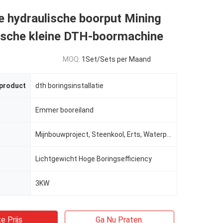
e hydraulische boorput Mining
sche kleine DTH-boormachine
MOQ:
1Set/Sets per Maand
 product
dth boringsinstallatie
Emmer booreiland
Mijnbouwproject, Steenkool, Erts, Waterput
Lichtgewicht Hoge Boringsefficiency
3KW
e Prijs
Ga Nu Praten.