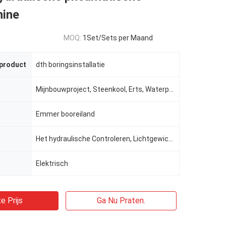
ine
MOQ:
1Set/Sets per Maand
 product
dth boringsinstallatie
Mijnbouwproject, Steenkool, Erts, Waterput
Emmer booreiland
Het hydraulische Controleren, Lichtgewicht Hoge Boringsefficiency
Elektrisch
e Prijs
Ga Nu Praten.