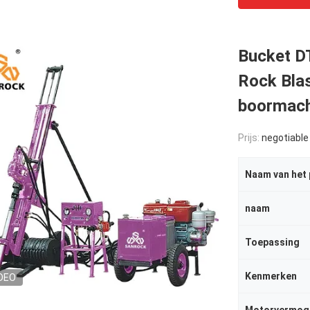
Bucket DT
Rock Bla
boormach
Prijs:
negotiable
Naam van het
naam
Toepassing
Kenmerken
DEO