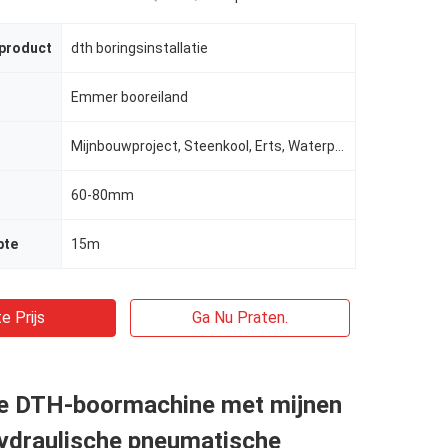
 product
dth boringsinstallatie
Emmer booreiland
Mijnbouwproject, Steenkool, Erts, Waterput
60-80mm
pte
15m
e Prijs
Ga Nu Praten.
e DTH-boormachine met mijnen
draulische pneumatische