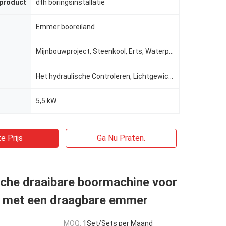
 product
dth boringsinstallatie
Emmer booreiland
Mijnbouwproject, Steenkool, Erts, Waterput
Het hydraulische Controleren, Lichtgewicht Hoge Boringsefficiency
5,5 kW
e Prijs
Ga Nu Praten.
sche draaibare boormachine voor
n met een draagbare emmer
MOQ:
1Set/Sets per Maand