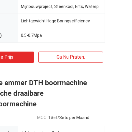
Mijnbouwproject, Steenkool, Erts, Waterput
Lichtgewicht Hoge Boringsefficiency
)
0.5-0.7Mpa
e Prijs
Ga Nu Praten.
e emmer DTH boormachine
che draaibare
oormachine
MOQ:
1Set/Sets per Maand