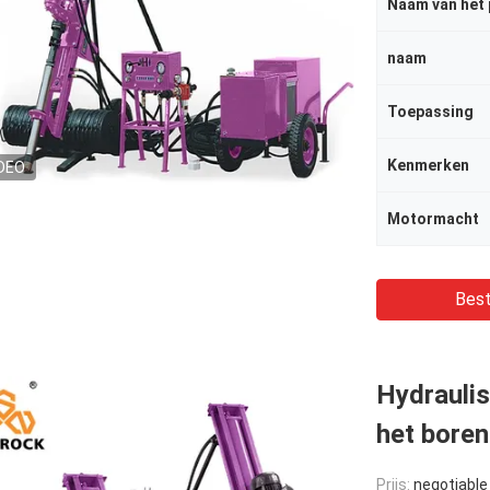
Naam van het
naam
Toepassing
Kenmerken
DEO
Motormacht
Best
Hydrauli
het bore
Prijs:
negotiable