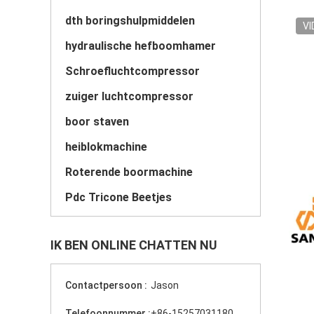
dth boringshulpmiddelen
VI
hydraulische hefboomhamer
Schroefluchtcompressor
zuiger luchtcompressor
boor staven
heiblokmachine
Roterende boormachine
Pdc Tricone Beetjes
IK BEN ONLINE CHATTEN NU
Contactpersoon :
Jason
Telefoonnummer :
+86-15257031180