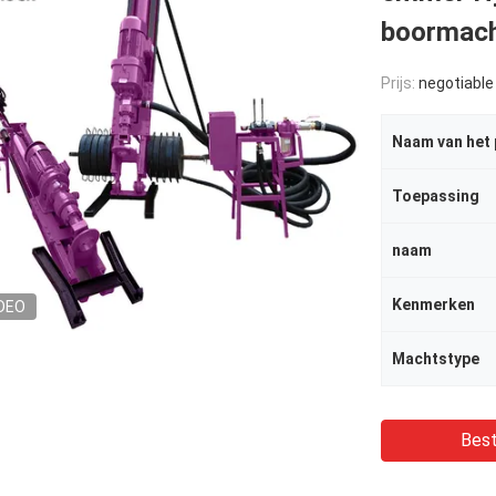
boormach
Prijs:
negotiable
Naam van het
Toepassing
naam
Kenmerken
DEO
Machtstype
Best