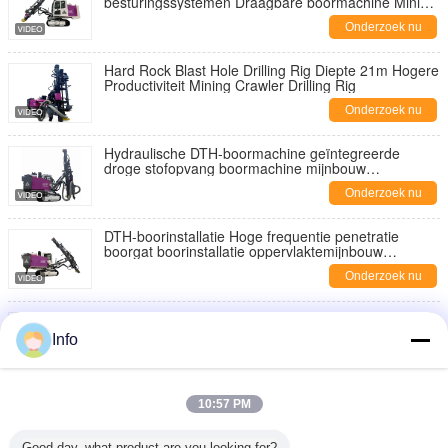
besturingssystemen Draagbare boormachine Mining
Boormachine Fabrikant
Onderzoek nu
Hard Rock Blast Hole Drilling Rig Diepte 21m Hogere
Productiviteit Mining Crawler Drilling Rig
Onderzoek nu
Hydraulische DTH-boormachine geïntegreerde
droge stofopvang boormachine mijnbouw
boormachines
Onderzoek nu
DTH-boorinstallatie Hoge frequentie penetratie
boorgat boorinstallatie oppervlaktemijnbouw
boorapparatuur
Onderzoek nu
Compact cabine ontwerp Crawler boormachine High
Speed Blast Hole Boormachine Mining DTH
Info
Boormachine
Onderzoek nu
Mijnbouwboormachine Automatische boormachine
10:57 PM
voor het vervangen van staven Dieselmotor
Hydraulische boormachine DTH
Onderzoek nu
Good day, what product are you looking for?