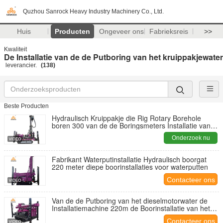
Quzhou Sanrock Heavy Industry Machinery Co., Ltd.
Huis
Producten
Ongeveer ons
Fabrieksreis
>>
Kwaliteit
De Installatie van de de Putboring van het kruippakjewater
leverancier.
(138)
Beste Producten
Hydraulisch Kruippakje die Rig Rotary Borehole
boren 300 van de de Boringsmeters Installatie van
de Waterput
Onderzoek nu
Fabrikant Waterputinstallatie Hydraulisch boorgat
220 meter diepe boorinstallaties voor waterputten
Contacteer ons
Van de de Putboring van het dieselmotorwater de
Installatiemachine 220m de Boorinstallatie van het
Diepte Hydraulische Boorgat
Contacteer ons