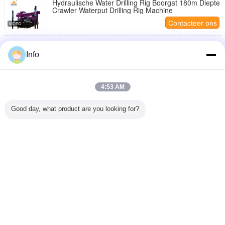
Hydraulische Water Drilling Rig Boorgat 180m Diepte
Crawler Waterput Drilling Rig Machine
Contacteer ons
De mobiele Hydraulische Boormachine van de
Waterputboring boorgat 400m Diepe de
Info
Boorinstallatie van de Waterput
Contacteer ons
Volledige Hydraulische Water Drilling Rig 95KW
4:53 AM
Dieselmotor Mobiele Waterput Boormachine
Contacteer ons
Good day, what product are you looking for?
1 / 14
Veranderingstaal
Dutch