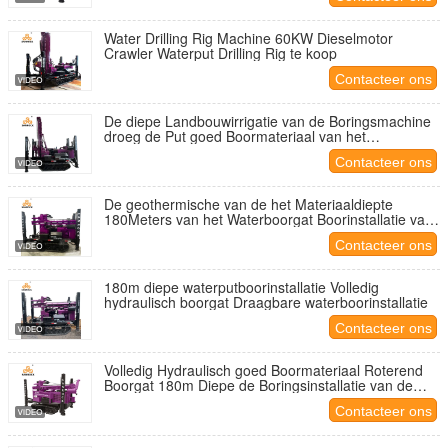
Water Drilling Rig Machine 60KW Dieselmotor
Crawler Waterput Drilling Rig te koop
Contacteer ons
De diepe Landbouwirrigatie van de Boringsmachine
droeg de Put goed Boormateriaal van het
gatenwater
Contacteer ons
De geothermische van de het Materiaaldiepte
180Meters van het Waterboorgat Boorinstallatie van
de het Waterput Hydraulische
Contacteer ons
180m diepe waterputboorinstallatie Volledig
hydraulisch boorgat Draagbare waterboorinstallatie
Contacteer ons
Volledig Hydraulisch goed Boormateriaal Roterend
Boorgat 180m Diepe de Boringsinstallatie van de
Waterput
Contacteer ons