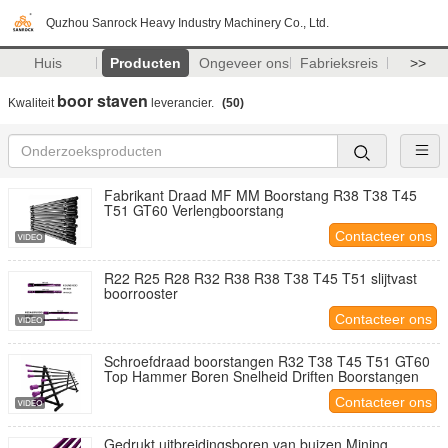
Quzhou Sanrock Heavy Industry Machinery Co., Ltd.
Huis
Producten
Ongeveer ons
Fabrieksreis
>>
boor staven
Kwaliteit
leverancier.
(50)
Fabrikant Draad MF MM Boorstang R38 T38 T45
T51 GT60 Verlengboorstang
Contacteer ons
R22 R25 R28 R32 R38 R38 T38 T45 T51 slijtvast
boorrooster
Contacteer ons
Schroefdraad boorstangen R32 T38 T45 T51 GT60
Top Hammer Boren Snelheid Driften Boorstangen
Contacteer ons
Gedrukt uitbreidingsboren van buizen Mining