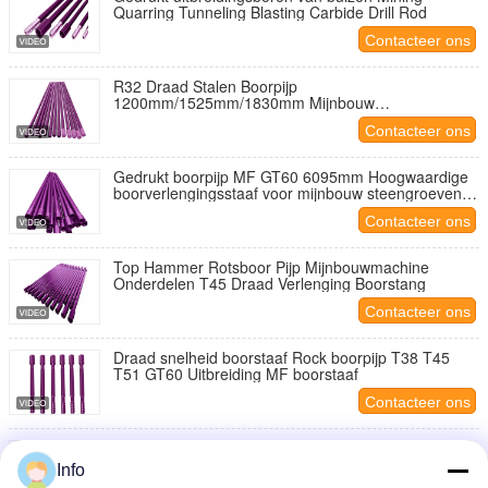
Quarring Tunneling Blasting Carbide Drill Rod
Contacteer ons
R32 Draad Stalen Boorpijp
1200mm/1525mm/1830mm Mijnbouw
Boorgereedschap Snelheidsverlengingsstang
Contacteer ons
Gedrukt boorpijp MF GT60 6095mm Hoogwaardige
boorverlengingsstaaf voor mijnbouw steengroeven
Tunneling Boorgereedschap
Contacteer ons
Top Hammer Rotsboor Pijp Mijnbouwmachine
Onderdelen T45 Draad Verlenging Boorstang
Contacteer ons
Draad snelheid boorstaaf Rock boorpijp T38 T45
T51 GT60 Uitbreiding MF boorstaaf
Contacteer ons
Aangepaste schroefdraad boorstang
Snelheidsverlengingsboorstang GT60 T51 T45 T38
Info
Boorpijp