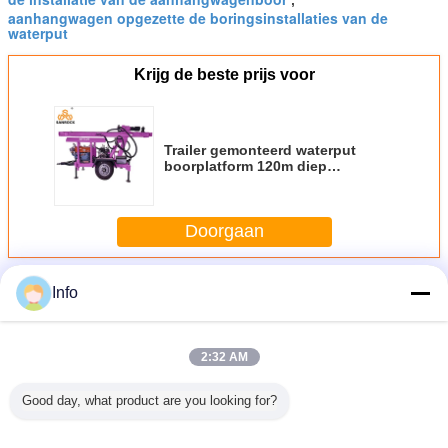
aanhangwagen opgezette de boringsinstallaties van de
waterput
Krijg de beste prijs voor
Trailer gemonteerd waterput
boorplatform 120m diep
Draagbaar waterput boorplatform
Doorgaan
Meer
Info
Aanhangwagen Opgezette de Boringsinstallatie van de
Waterput
2:32 AM
Good day, what product are you looking for?
Kleine draagbare
Hydraulische
Draagbare
Draag
waterputboringsrig
aanhangwagens
boormachines
hydraul