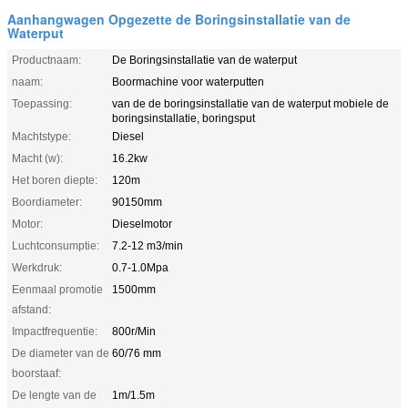
Aanhangwagen Opgezette de Boringsinstallatie van de
Waterput
Productnaam:
De Boringsinstallatie van de waterput
naam:
Boormachine voor waterputten
Toepassing:
van de de boringsinstallatie van de waterput mobiele de
boringsinstallatie, boringsput
Machtstype:
Diesel
Macht (w):
16.2kw
Het boren diepte:
120m
Boordiameter:
90150mm
Motor:
Dieselmotor
Luchtconsumptie:
7.2-12 m3/min
Werkdruk:
0.7-1.0Mpa
Eenmaal promotie
1500mm
afstand:
Impactfrequentie:
800r/Min
De diameter van de
60/76 mm
boorstaaf:
De lengte van de
1m/1.5m