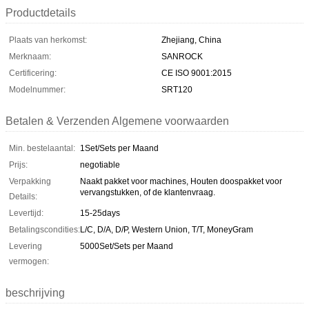
Productdetails
Plaats van herkomst:
Zhejiang, China
Merknaam:
SANROCK
Certificering:
CE ISO 9001:2015
Modelnummer:
SRT120
Betalen & Verzenden Algemene voorwaarden
Min. bestelaantal:
1Set/Sets per Maand
Prijs:
negotiable
Verpakking
Naakt pakket voor machines, Houten doospakket voor
vervangstukken, of de klantenvraag.
Details:
Levertijd:
15-25days
Betalingscondities:
L/C, D/A, D/P, Western Union, T/T, MoneyGram
Levering
5000Set/Sets per Maand
vermogen:
beschrijving