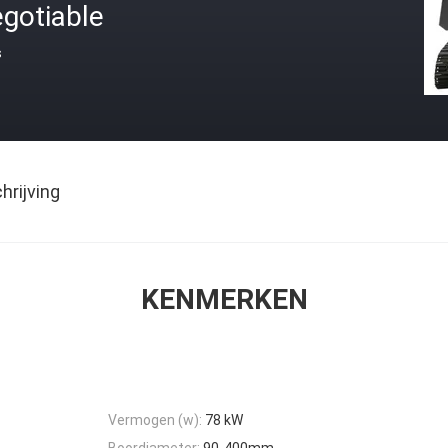
gotiable
s
rijving
KENMERKEN
Vermogen (w):
78 kW
Boordiameter:
90-400mm