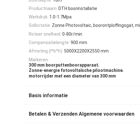
Productnaam:
DTH boorinstallatie
Werkdruk:
1.0-1.7Mpa
Sollicitatie:
Zonne Photovoltaic, boorontploffingsgat, 
Roteer snelheid:
0-80r/min
Compensatielengte:
900 mm
Afmeting (l*b*h):
5000X2200X2550 mm
Markeren:
,
300 mm boorputtenboorapparaat
,
Zonne-energie fotovoltaïsche pilootmachine
motorrijder met een diameter van 300 mm
Basis informatie
Betalen & Verzenden Algemene voorwaarden