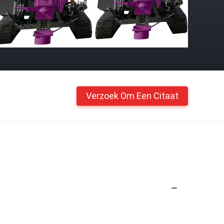
Verzoek Om Een Citaat