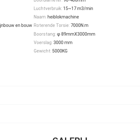
Luchtverbruik:
15~17 m3/min
Naam:
heiblokmachine
mijnbouw en bouw
Roterende Torsie:
7000N.m
Boorstang:
φ 89mmX3000mm
Voerslag:
3000 mm
Gewicht:
5000KG