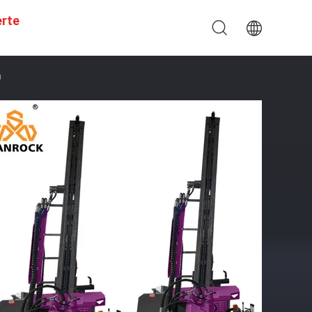
erte
n