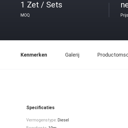
1 Zet / Sets
ne
MOQ
Prij
Kenmerken
Galerij
Productomsch
Specificaties
Vermogenstype:
Diesel
Boordiepte:
10m