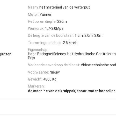
Naam:
het materiaal van de waterput
Motor:
Yunnei
Het boren diepte:
220m
Werkdruk:
1.7-3.0Mpa
De lengte van de boorstaaf:
1.5m, 2.0m, 3.0m
Trammingssnelheid:
2.5 km/h
Eigenschap:
Hoge Boringsefficiency, het Hydraulische Controlere
eputten
Prijs
Verleende naverkoop de dienst:
Videotechnische ond
Voorwaarde:
Nieuw
Gewicht:
4800 Kg
Markeren:
,
de machine van de kruippakjeboor
water booreila