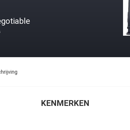
gotiable
s
rijving
KENMERKEN