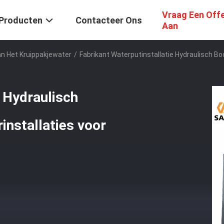
Vraag Een Off
Producten
Contacteer Ons
Aan
an Het Kruippakjewater
/
Fabrikant Waterputinstallatie Hydraulisch B
e Hydraulisch
installaties voor