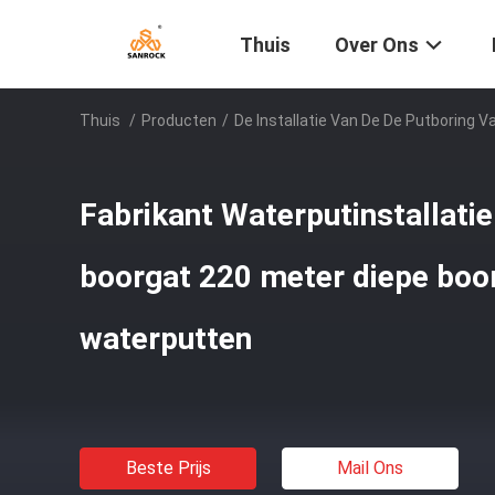
Thuis
Over Ons
Thuis
/
Producten
/
De Installatie Van De De Putboring V
Fabrikant Waterputinstallati
boorgat 220 meter diepe boor
waterputten
Beste Prijs
Mail Ons