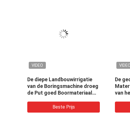
VIDEO
VIDE
e
De diepe Landbouwirrigatie
De ge
er
van de Boringsmachine droeg
Mater
koop
de Put goed Boormateriaal
van h
van het gatenwater
Boorin
Water
Beste Prijs