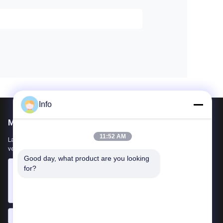
Info
Mail ons
11:52 AM
Laat ons uw vereiste weten. We zullen de beste producten met u
verbinden.
Good day, what product are you looking 
for?