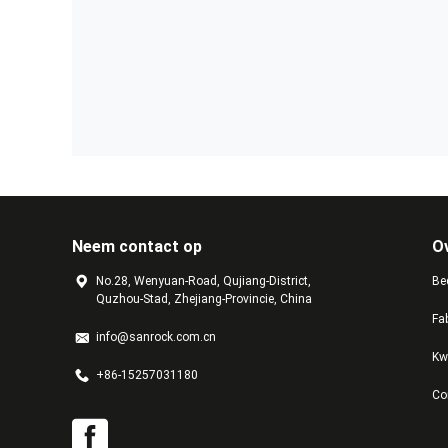
Neem contact op
O
No.28, Wenyuan-Road, Qujiang-District,
Bed
Quzhou-Stad, Zhejiang-Provincie, China
Fa
info@sanrock.com.cn
Kw
+86-15257031180
Co