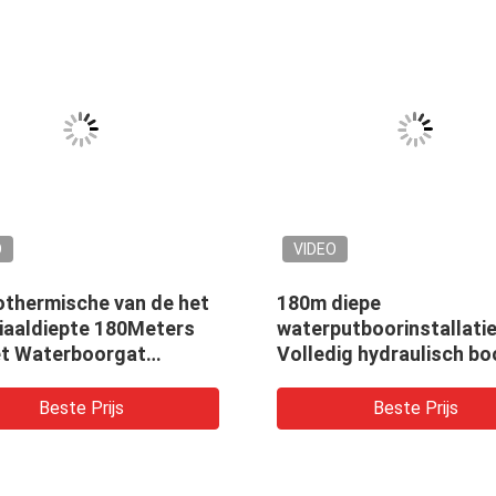
O
VIDEO
othermische van de het
180m diepe
iaaldiepte 180Meters
waterputboorinstallati
et Waterboorgat
Volledig hydraulisch bo
stallatie van de het
Draagbare
put Hydraulische
waterboorinstallatie
Beste Prijs
Beste Prijs