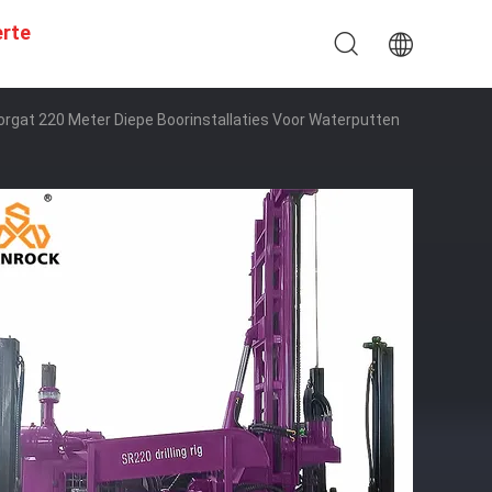
erte
oorgat 220 Meter Diepe Boorinstallaties Voor Waterputten