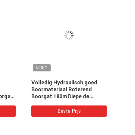
VIDEO
VID
Volledig Hydraulisch goed
Hydra
e
Boormateriaal Roterend
Rota
orgat
Boorgat 180m Diepe de
van 
Boringsinstallatie van de
Insta
Waterput
Beste Prijs