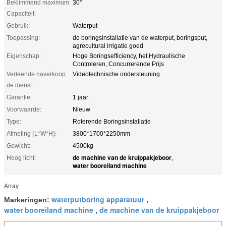
Beklimmend maximum
30°
Capaciteit:
Gebruik:
Waterput
Toepassing:
de boringsinstallatie van de waterput, boringsput,
agrecultural irrigatie goed
Eigenschap:
Hoge Boringsefficiency, het Hydraulische
Controleren, Concurrerende Prijs
Verleende naverkoop
Videotechnische ondersteuning
de dienst:
Garantie:
1 jaar
Voorwaarde:
Nieuw
Type:
Roterende Boringsinstallatie
Afmeting (L*W*H):
3800*1700*2250mm
Gewicht:
4500kg
de machine van de kruippakjeboor
Hoog licht:
,
water booreiland machine
Array
waterputboring apparatuur
Markeringen:
,
water booreiland machine
de machine van de kruippakjeboor
,