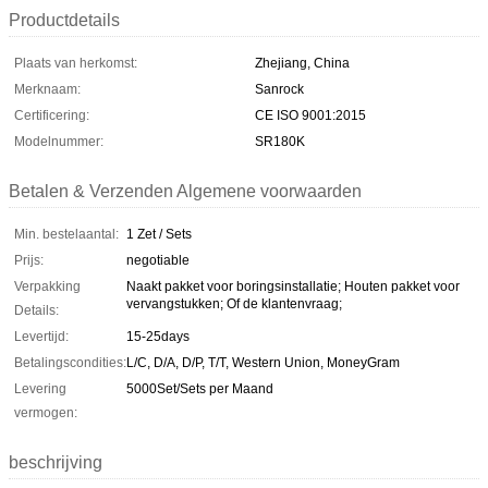
Productdetails
Plaats van herkomst:
Zhejiang, China
Merknaam:
Sanrock
Certificering:
CE ISO 9001:2015
Modelnummer:
SR180K
Betalen & Verzenden Algemene voorwaarden
Min. bestelaantal:
1 Zet / Sets
Prijs:
negotiable
Verpakking
Naakt pakket voor boringsinstallatie; Houten pakket voor
vervangstukken; Of de klantenvraag;
Details:
Levertijd:
15-25days
Betalingscondities:
L/C, D/A, D/P, T/T, Western Union, MoneyGram
Levering
5000Set/Sets per Maand
vermogen:
beschrijving