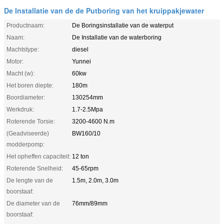
De Installatie van de de Putboring van het kruippakjewater
Productnaam:
De Boringsinstallatie van de waterput
Naam:
De Installatie van de waterboring
Machtstype:
diesel
Motor:
Yunnei
Macht (w):
60kw
Het boren diepte:
180m
Boordiameter:
130254mm
Werkdruk:
1.7-2.5Mpa
Roterende Torsie:
3200-4600 N.m
(Geadviseerde)
BW160/10
modderpomp:
Het opheffen capaciteit:
12 ton
Roterende Snelheid:
45-65rpm
De lengte van de
1.5m, 2.0m, 3.0m
boorstaaf:
De diameter van de
76mm/89mm
boorstaaf: