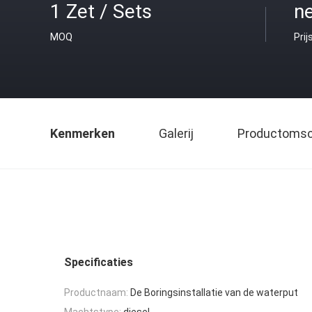
1 Zet / Sets
ne
MOQ
Prij
Kenmerken
Galerij
Productomsch
Specificaties
Productnaam:
De Boringsinstallatie van de waterput
Machtstype:
diesel