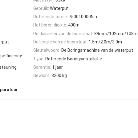
Gebruik:
Waterput
Roterende torsie:
750010000N.m
Het boren diepte:
400m
De diameter van de boorstaaf:
89mm/102mm/108
orput
De lengte van de boorstaaf:
1.5m/2.0m/3.0m
Sleutelwoord:
De Boringsmachine van de waterput
sefficiency
Type:
Roterende Boringsinstallatie
steuning
Garantie:
1 jaar
Gewicht:
8200 kg
pparatuur