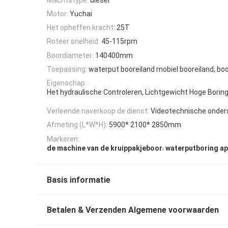
Motor:
Yuchai
Het opheffen kracht:
25T
Roteer snelheid:
45-115rpm
Boordiameter:
140400mm
Toepassing:
waterput booreiland mobiel booreiland, bo
Eigenschap:
Het hydraulische Controleren, Lichtgewicht Hoge Boring
Verleende naverkoop de dienst:
Videotechnische onder
Afmeting (L*W*H):
5900* 2100* 2850mm
Markeren:
,
de machine van de kruippakjeboor
waterputboring a
Basis informatie
Betalen & Verzenden Algemene voorwaarden