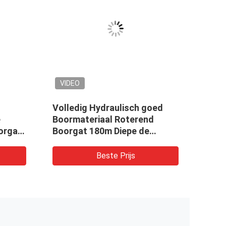
VIDEO
VID
Volledig Hydraulisch goed
Hydra
e
Boormateriaal Roterend
Rota
orgat
Boorgat 180m Diepe de
van 
Boringsinstallatie van de
Insta
Waterput
Beste Prijs