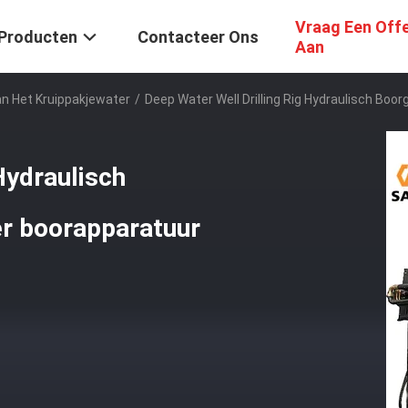
Vraag Een Off
Producten
Contacteer Ons
Aan
an Het Kruippakjewater
/
Deep Water Well Drilling Rig Hydraulisch Bo
Hydraulisch
r boorapparatuur