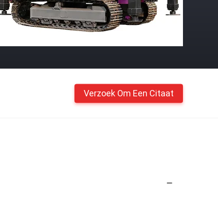
Verzoek Om Een Citaat