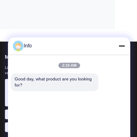
Info
Mail ons
2:10 AM
Laat ons uw vereiste weten. We zullen de beste producten met u
verbinden.
Good day, what product are you looking 
for?