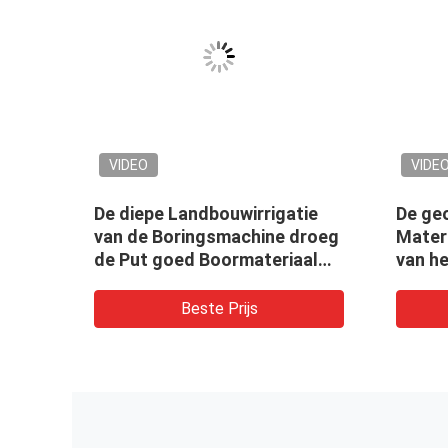
VIDEO
VIDE
e
De diepe Landbouwirrigatie
De ge
er
van de Boringsmachine droeg
Mater
koop
de Put goed Boormateriaal
van h
van het gatenwater
Boorin
Water
Beste Prijs