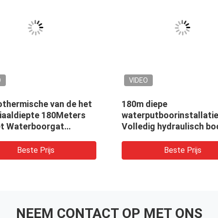
O
VIDEO
othermische van de het
180m diepe
iaaldiepte 180Meters
waterputboorinstallati
et Waterboorgat
Volledig hydraulisch bo
stallatie van de het
Draagbare
put Hydraulische
waterboorinstallatie
Beste Prijs
Beste Prijs
NEEM CONTACT OP MET ONS