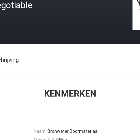
gotiable
s
rijving
KENMERKEN
Naam:
Bronwater Boormateriaal
Macht (w):
95kw