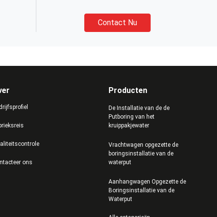
Contact Nu
ver
Producten
rijfsprofiel
De Installatie van de de
Putboring van het
brieksreis
kruippakjewater
aliteitscontrole
Vrachtwagen opgezette de
boringsinstallatie van de
ntacteer ons
waterput
Aanhangwagen Opgezette de
Boringsinstallatie van de
Waterput