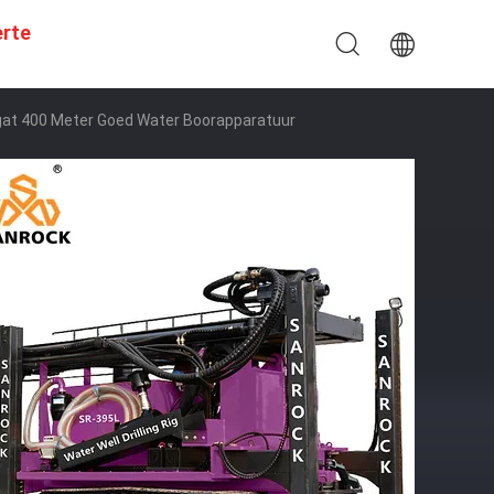
erte
orgat 400 Meter Goed Water Boorapparatuur