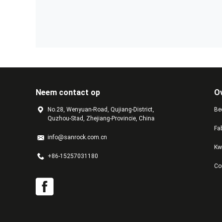
Neem contact op
O
No.28, Wenyuan-Road, Qujiang-District,
Bed
Quzhou-Stad, Zhejiang-Provincie, China
Fa
info@sanrock.com.cn
Kw
+86-15257031180
Co