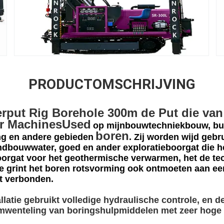
PRODUCTOMSCHRIJVING
rput Rig Borehole 300m de Put die van
r MachinesUsed
op mijnbouwtechniekbouw, bur
boren
ng en andere gebieden
. Zij worden wijd gebru
andbouwwater, goed en ander exploratieboorgat die he
boorgat voor het geothermische verwarmen, het de te
die grint het boren rotsvorming ook ontmoeten aan e
t verbonden.
llatie gebruikt volledige hydraulische controle, en 
mwenteling van boringshulpmiddelen met zeer hoge b