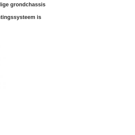
edige grondchassis
htingssysteem is