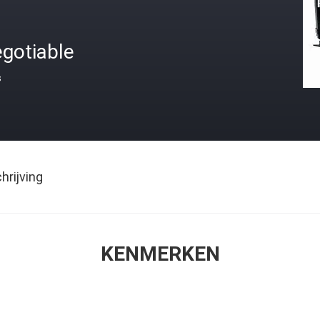
gotiable
s
rijving
KENMERKEN