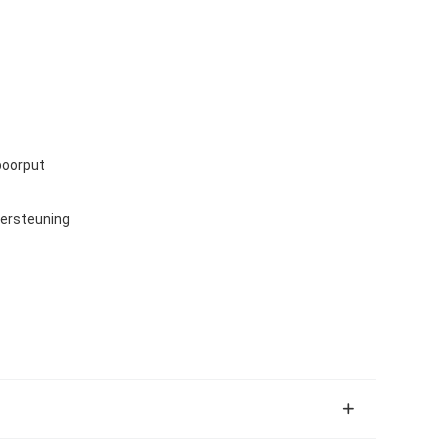
boorput
ersteuning