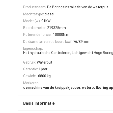
Productnaam:
De Boringsinstallatie van de waterput
Machtstype:
diesel
Macht (w):
91KW
Boordiameter:
219325mm
Roterende torsie::
10000N.m
De diameter van de boorstaaf:
76/89mm
Eigenschap:
Het hydraulische Controleren, Lichtgewicht Hoge Boring
Gebruik:
Waterput
Garantie:
1 jaar
Gewicht:
6800 kg
Markeren:
,
de machine van de kruippakjeboor
waterputboring a
Basis informatie