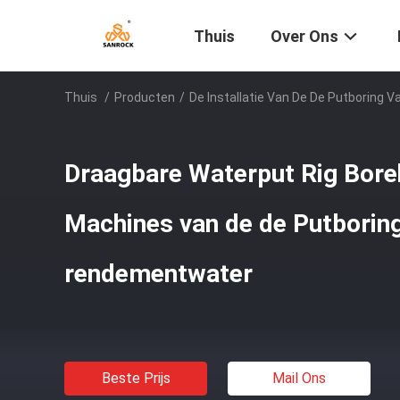
Thuis
Over Ons
Thuis
/
Producten
/
De Installatie Van De De Putboring V
Draagbare Waterput Rig Bor
Machines van de de Putborin
rendementwater
Beste Prijs
Mail Ons