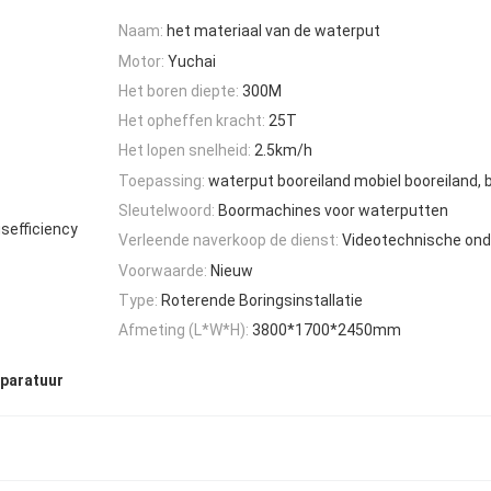
Naam:
het materiaal van de waterput
Motor:
Yuchai
Het boren diepte:
300M
Het opheffen kracht:
25T
Het lopen snelheid:
2.5km/h
Toepassing:
waterput booreiland mobiel booreiland, 
Sleutelwoord:
Boormachines voor waterputten
sefficiency
Verleende naverkoop de dienst:
Videotechnische ond
Voorwaarde:
Nieuw
Type:
Roterende Boringsinstallatie
Afmeting (L*W*H):
3800*1700*2450mm
pparatuur