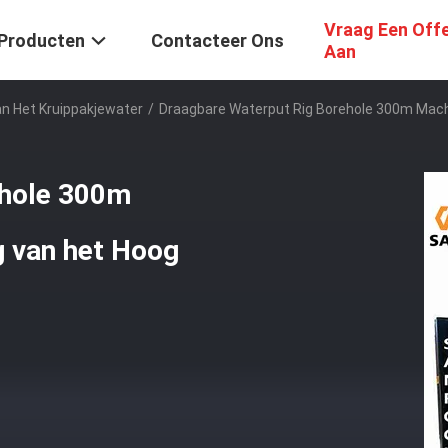
Vraag Een Off
Producten
Contacteer Ons
Aan
an Het Kruippakjewater
/
Draagbare Waterput Rig Borehole 300m Mac
ehole 300m
g van het Hoog