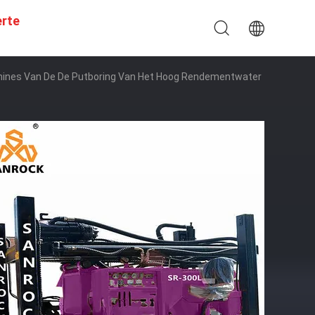
erte
hines Van De De Putboring Van Het Hoog Rendementwater