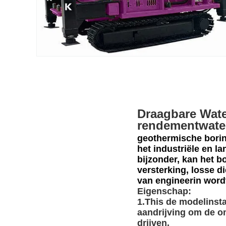
Draagbare Wate
rendementwate
geothermische bori
het industriële en l
bijzonder, kan het 
versterking, losse 
van engineerin word
Eigenschap:
1.This de modelinsta
aandrijving om de o
drijven.