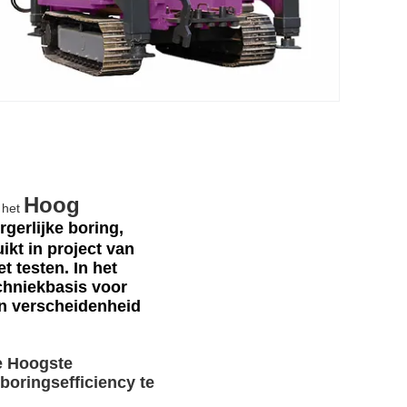
Hoog
het
gerlijke boring,
ikt in project van
t testen. In het
chniekbasis voor
en verscheidenheid
de Hoogste
oringsefficiency te