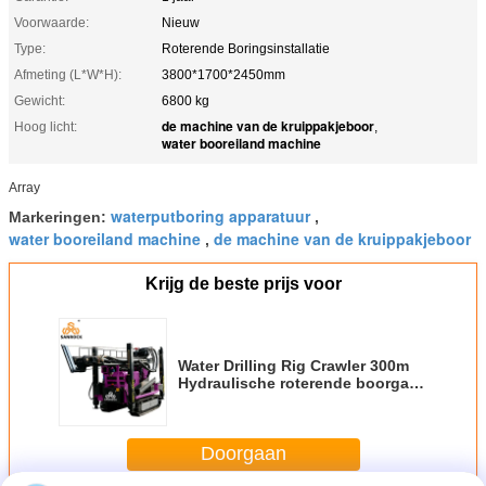
Voorwaarde:
Nieuw
Type:
Roterende Boringsinstallatie
Afmeting (L*W*H):
3800*1700*2450mm
Gewicht:
6800 kg
de machine van de kruippakjeboor
Hoog licht:
,
water booreiland machine
Array
waterputboring apparatuur
Markeringen:
,
water booreiland machine
de machine van de kruippakjeboor
,
Krijg de beste prijs voor
Water Drilling Rig Crawler 300m
Hydraulische roterende boorgat
Deep Well Drilling Machine
Doorgaan