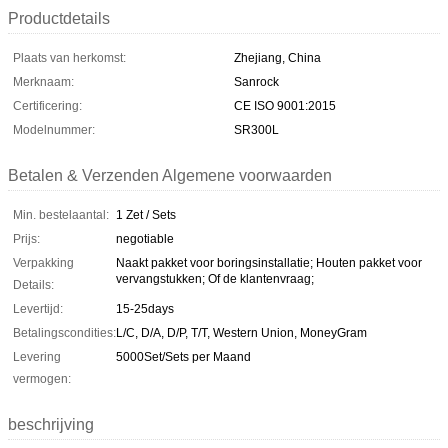
Productdetails
Plaats van herkomst:
Zhejiang, China
Merknaam:
Sanrock
Certificering:
CE ISO 9001:2015
Modelnummer:
SR300L
Betalen & Verzenden Algemene voorwaarden
Min. bestelaantal:
1 Zet / Sets
Prijs:
negotiable
Verpakking
Naakt pakket voor boringsinstallatie; Houten pakket voor
vervangstukken; Of de klantenvraag;
Details:
Levertijd:
15-25days
Betalingscondities:
L/C, D/A, D/P, T/T, Western Union, MoneyGram
Levering
5000Set/Sets per Maand
vermogen:
beschrijving