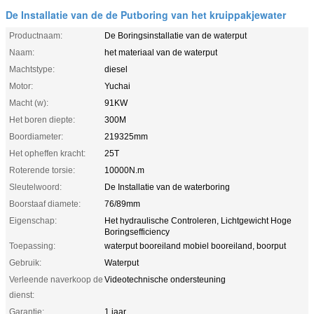
De Installatie van de de Putboring van het kruippakjewater
Productnaam:
De Boringsinstallatie van de waterput
Naam:
het materiaal van de waterput
Machtstype:
diesel
Motor:
Yuchai
Macht (w):
91KW
Het boren diepte:
300M
Boordiameter:
219325mm
Het opheffen kracht:
25T
Roterende torsie:
10000N.m
Sleutelwoord:
De Installatie van de waterboring
Boorstaaf diamete:
76/89mm
Eigenschap:
Het hydraulische Controleren, Lichtgewicht Hoge
Boringsefficiency
Toepassing:
waterput booreiland mobiel booreiland, boorput
Gebruik:
Waterput
Verleende naverkoop de
Videotechnische ondersteuning
dienst:
Garantie:
1 jaar