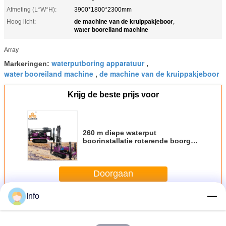
Afmeting (L*W*H):
3900*1800*2300mm
de machine van de kruippakjeboor
Hoog licht:
,
water booreiland machine
Array
waterputboring apparatuur
Markeringen:
,
water booreiland machine
de machine van de kruippakjeboor
,
Krijg de beste prijs voor
260 m diepe waterput
boorinstallatie roterende boorgat
hydraulische waterput
boorinstallatie machine
Doorgaan
Info
Meer
De Installatie van de de Putboring van het kruippakjewater