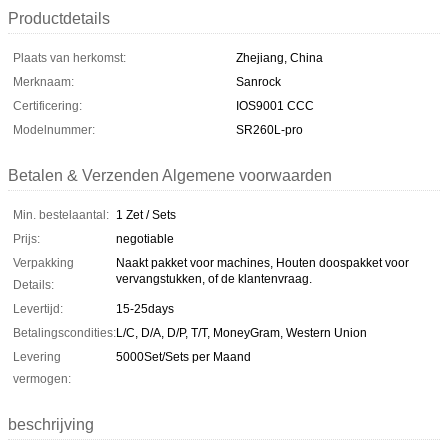
Productdetails
Plaats van herkomst:
Zhejiang, China
Merknaam:
Sanrock
Certificering:
IOS9001 CCC
Modelnummer:
SR260L-pro
Betalen & Verzenden Algemene voorwaarden
Min. bestelaantal:
1 Zet / Sets
Prijs:
negotiable
Verpakking
Naakt pakket voor machines, Houten doospakket voor
vervangstukken, of de klantenvraag.
Details:
Levertijd:
15-25days
Betalingscondities:
L/C, D/A, D/P, T/T, MoneyGram, Western Union
Levering
5000Set/Sets per Maand
vermogen:
beschrijving