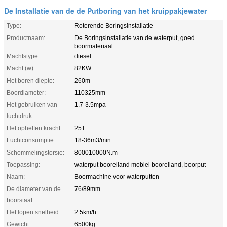
De Installatie van de de Putboring van het kruippakjewater
Type:
Roterende Boringsinstallatie
Productnaam:
De Boringsinstallatie van de waterput, goed
boormateriaal
Machtstype:
diesel
Macht (w):
82KW
Het boren diepte:
260m
Boordiameter:
110325mm
Het gebruiken van
1.7-3.5mpa
luchtdruk:
Het opheffen kracht:
25T
Luchtconsumptie:
18-36m3/min
Schommelingstorsie:
800010000N.m
Toepassing:
waterput booreiland mobiel booreiland, boorput
Naam:
Boormachine voor waterputten
De diameter van de
76/89mm
boorstaaf:
Het lopen snelheid:
2.5km/h
Gewicht:
6500kg