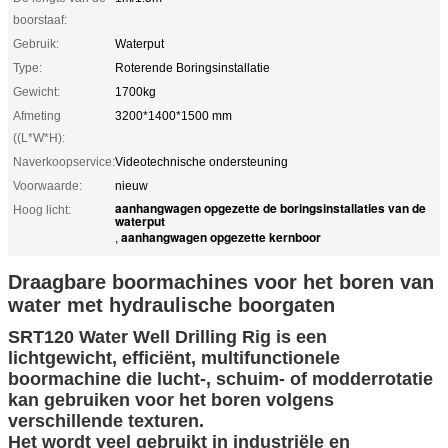
boorstaaf:
Gebruik:
Waterput
Type:
Roterende Boringsinstallatie
Gewicht:
1700kg
Afmeting
3200*1400*1500 mm
((L*W*H):
Naverkoopservice:
Videotechnische ondersteuning
Voorwaarde:
nieuw
aanhangwagen opgezette de boringsinstallaties van de
Hoog licht:
waterput
aanhangwagen opgezette kernboor
,
Draagbare boormachines voor het boren van
water met hydraulische boorgaten
SRT120 Water Well Drilling Rig is een
lichtgewicht, efficiënt, multifunctionele
boormachine die lucht-, schuim- of modderrotatie
kan gebruiken voor het boren volgens
verschillende texturen.
Het wordt veel gebruikt in industriële en