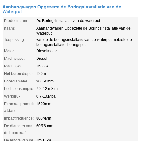
Aanhangwagen Opgezette de Boringsinstallatie van de
Waterput
Productnaam:
De Boringsinstallatie van de waterput
naam:
Aanhangwagen Opgezette de Boringsinstallatie van de
Waterput
Toepassing:
van de de boringsinstallatie van de waterput mobiele de
boringsinstallatie, boringsput
Motor:
Dieselmotor
Machtstype:
Diesel
Macht (w):
16.2kw
Het boren diepte:
120m
Boordiameter:
90150mm
Luchtconsumptie:
7.2-12 m3/min
Werkdruk:
0.7-1.0Mpa
Eenmaal promotie
1500mm
afstand:
Impactfrequentie:
800r/Min
De diameter van
60/76 mm
de boorstaaf:
De lengte van de
1m/1.5m