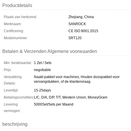
Productdetails
Plaats van herkomst:
Zhejiang, China
Merknaam:
SANROCK
Certificering:
CE ISO 9001:2015
Modelnummer:
SRT120
Betalen & Verzenden Algemene voorwaarden
Min. bestelaantal:
1 Zet / Sets
Prijs:
negotiable
Verpakking
Naakt pakket voor machines, Houten doospakket voor
vervangstukken, of de klantenvraag.
Details:
Levertijd:
15-25days
Betalingscondities:
L/C, D/A, D/P, T/T, Western Union, MoneyGram
Levering
5000Set/Sets per Maand
vermogen:
beschrijving