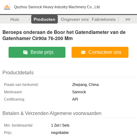
Quzhou Sanrock Heavy Industry Machinery Co., Ltd.
Huis
Producten
Ongeveer ons
Fabrieksreis
>>
Beroeps onderaan de Boor het Gatendiameter van de
Gatenhamer Cir90a 76-200 Mm
Beste prijs
Contacteer ons
Productdetails
Plaats van herkomst:
Zhejiang, China
Merknaam:
Sanrock
Certificering:
API
Betalen & Verzenden Algemene voorwaarden
Min. bestelaantal:
1 Zet / Sets
Prijs:
negotiable