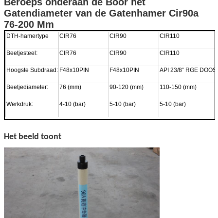
Beroeps onderaan de Boor het
Gatendiameter van de Gatenhamer Cir90a
76-200 Mm
DTH-hamertype
CIR76
CIR90
CIR110
Beetjesteel:
CIR76
CIR90
CIR110
Hoogste Subdraad:
F48x10PIN
F48x10PIN
API 23/8“ RGE DOOS
Beetjediameter:
76 (mm)
90-120 (mm)
110-150 (mm)
Werkdruk:
4-10 (bar)
5-10 (bar)
5-10 (bar)
Het beeld toont