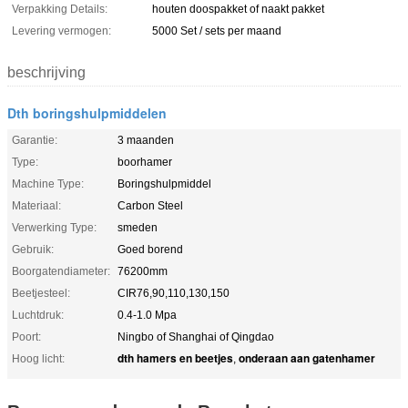
Verpakking Details:
houten doospakket of naakt pakket
Levering vermogen:
5000 Set / sets per maand
beschrijving
Dth boringshulpmiddelen
Garantie:
3 maanden
Type:
boorhamer
Machine Type:
Boringshulpmiddel
Materiaal:
Carbon Steel
Verwerking Type:
smeden
Gebruik:
Goed borend
Boorgatendiameter:
76200mm
Beetjesteel:
CIR76,90,110,130,150
Luchtdruk:
0.4-1.0 Mpa
Poort:
Ningbo of Shanghai of Qingdao
dth hamers en beetjes
onderaan aan gatenhamer
Hoog licht:
,