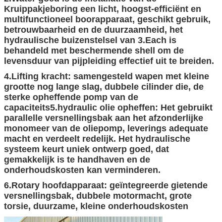
Kruippakjeboring een licht, hoogst-efficiënt en
multifunctioneel boorapparaat, geschikt gebruik,
betrouwbaarheid en de duurzaamheid, het
hydraulische buizenstelsel van 3.Each is
behandeld met beschermende shell om de
levensduur van pijpleiding effectief uit te breiden.
4.Lifting kracht: samengesteld wapen met kleine
grootte nog lange slag, dubbele cilinder die, de
sterke opheffende pomp van de
capaciteits5.hydraulic olie opheffen: Het gebruikt
parallelle versnellingsbak aan het afzonderlijke
monomeer van de oliepomp, leverings adequate
macht en verdeelt redelijk. Het hydraulische
systeem keurt uniek ontwerp goed, dat
gemakkelijk is te handhaven en de
onderhoudskosten kan verminderen.
6.Rotary hoofdapparaat: geïntegreerde gietende
versnellingsbak, dubbele motormacht, grote
torsie, duurzame, kleine onderhoudskosten