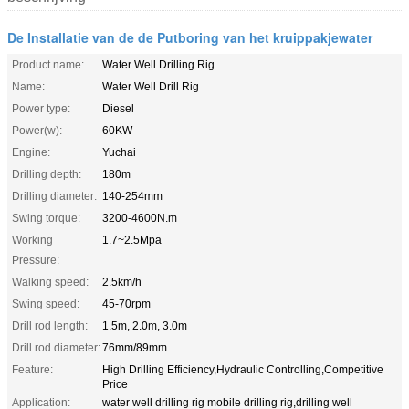
De Installatie van de de Putboring van het kruippakjewater
Product name:
Water Well Drilling Rig
Name:
Water Well Drill Rig
Power type:
Diesel
Power(w):
60KW
Engine:
Yuchai
Drilling depth:
180m
Drilling diameter:
140-254mm
Swing torque:
3200-4600N.m
Working
1.7~2.5Mpa
Pressure:
Walking speed:
2.5km/h
Swing speed:
45-70rpm
Drill rod length:
1.5m, 2.0m, 3.0m
Drill rod diameter:
76mm/89mm
Feature:
High Drilling Efficiency,Hydraulic Controlling,Competitive
Price
Application:
water well drilling rig mobile drilling rig,drilling well