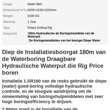
Usage:
Water Well
Dimension(l*w*h):
4000×1630×2250mm
Weight:
5200 KG
Warranty:
1 Year
Type:
Rotary Drilling Rig
180m Hydraulische de Boringsinstallatie van de
Hoog licht:
Waterput
De Boringsinstallaties van het boorgat Diepe Water
,
Diep de Installatiesboorgat 180m van
de Waterboring Draagbare
Hydraulische Waterput die Rig Price
boren
Installatie 1.SR180 van de reeks gebruikt de diepe
(water) goed-boring volledige hydraulische
controle, en de Hoogste aandrijving om de
omwenteling van boringshulpmiddelen met zeer
hoge boringsefficiency te drijven.
2.Water goed is de Installatie van de