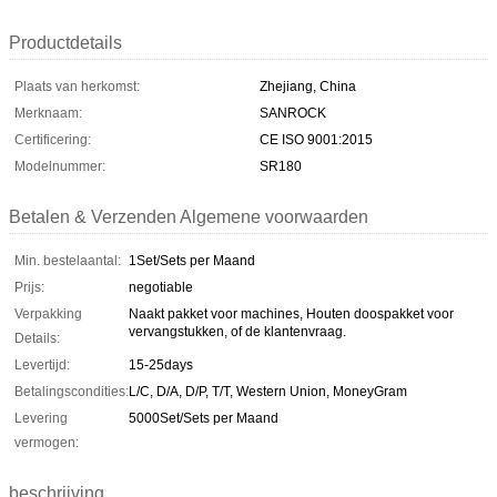
Productdetails
Plaats van herkomst:
Zhejiang, China
Merknaam:
SANROCK
Certificering:
CE ISO 9001:2015
Modelnummer:
SR180
Betalen & Verzenden Algemene voorwaarden
Min. bestelaantal:
1Set/Sets per Maand
Prijs:
negotiable
Verpakking
Naakt pakket voor machines, Houten doospakket voor
vervangstukken, of de klantenvraag.
Details:
Levertijd:
15-25days
Betalingscondities:
L/C, D/A, D/P, T/T, Western Union, MoneyGram
Levering
5000Set/Sets per Maand
vermogen:
beschrijving