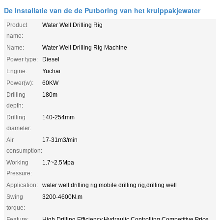
De Installatie van de de Putboring van het kruippakjewater
Product
Water Well Drilling Rig
name:
Name:
Water Well Drilling Rig Machine
Power type:
Diesel
Engine:
Yuchai
Power(w):
60KW
Drilling
180m
depth:
Drilling
140-254mm
diameter:
Air
17-31m3/min
consumption:
Working
1.7~2.5Mpa
Pressure:
Application:
water well drilling rig mobile drilling rig,drilling well
Swing
3200-4600N.m
torque:
Feature:
High Drilling Efficiency,Hydraulic Controlling,Competitive Price