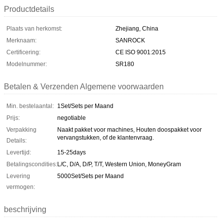
Productdetails
Plaats van herkomst:
Zhejiang, China
Merknaam:
SANROCK
Certificering:
CE ISO 9001:2015
Modelnummer:
SR180
Betalen & Verzenden Algemene voorwaarden
Min. bestelaantal:
1Set/Sets per Maand
Prijs:
negotiable
Verpakking
Naakt pakket voor machines, Houten doospakket voor
vervangstukken, of de klantenvraag.
Details:
Levertijd:
15-25days
Betalingscondities:
L/C, D/A, D/P, T/T, Western Union, MoneyGram
Levering
5000Set/Sets per Maand
vermogen:
beschrijving