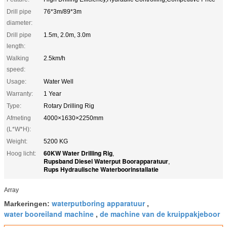
Drill pipe
76*3m/89*3m
diameter:
Drill pipe
1.5m, 2.0m, 3.0m
length:
Walking
2.5km/h
speed:
Usage:
Water Well
Warranty:
1 Year
Type:
Rotary Drilling Rig
Afmeting
4000×1630×2250mm
(L*W*H):
Weight:
5200 KG
60KW Water Drilling Rig
Hoog licht:
,
Rupsband Diesel Waterput Boorapparatuur
,
Rups Hydraulische Waterboorinstallatie
Array
waterputboring apparatuur
Markeringen:
,
water booreiland machine
de machine van de kruippakjeboor
,