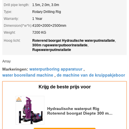
Drill pipe length:
1.5m, 2.0m, 3.0m
Type:
Rotary Drilling Rig
Warranty:
1 Year
Dimension(l*w*h):
4100×2000×2500mm
Weight:
7200 KG
Roterend boorgat Hydraulische waterputinstallatie
Hoog licht:
,
300m rupswaterputboorinstallatie
,
Rupswaterputinstallatie
Array
waterputboring apparatuur
Markeringen:
,
water booreiland machine
de machine van de kruippakjeboor
,
Krijg de beste prijs voor
Hydraulische waterput Rig
Roterend boorgat Diepte 300 m
Waterboorinstallatie Machine