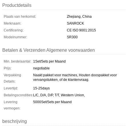
Productdetails
Plaats van herkomst:
Zhejiang, China
Merknaam:
SANROCK
Certificering:
CE ISO 9001:2015
Modelnummer:
SR300
Betalen & Verzenden Algemene voorwaarden
Min. bestelaantal:
1Set/Sets per Maand
Prijs:
negotiable
Verpakking
Naakt pakket voor machines, Houten doospakket voor
vervangstukken, of de klantenvraag.
Details:
Levertijd:
15-25days
Betalingscondities:
L/C, D/A, D/P, T/T, Western Union,
Levering
5000Set/Sets per Maand
vermogen:
beschrijving