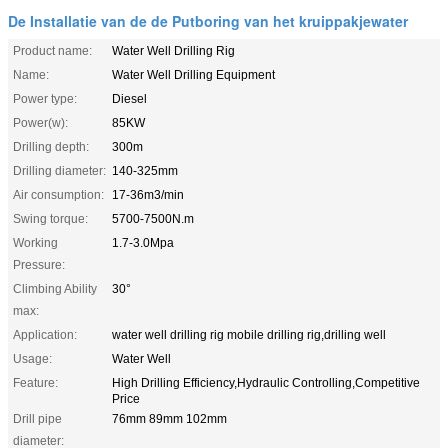
De Installatie van de de Putboring van het kruippakjewater
Product name:
Water Well Drilling Rig
Name:
Water Well Drilling Equipment
Power type:
Diesel
Power(w):
85KW
Drilling depth:
300m
Drilling diameter:
140-325mm
Air consumption:
17-36m3/min
Swing torque:
5700-7500N.m
Working
1.7-3.0Mpa
Pressure:
Climbing Ability
30°
max:
Application:
water well drilling rig mobile drilling rig,drilling well
Usage:
Water Well
Feature:
High Drilling Efficiency,Hydraulic Controlling,Competitive
Price
Drill pipe
76mm 89mm 102mm
diameter: