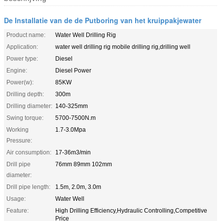
De Installatie van de de Putboring van het kruippakjewater
Product name:
Water Well Drilling Rig
Application:
water well drilling rig mobile drilling rig,drilling well
Power type:
Diesel
Engine:
Diesel Power
Power(w):
85KW
Drilling depth:
300m
Drilling diameter:
140-325mm
Swing torque:
5700-7500N.m
Working
1.7-3.0Mpa
Pressure:
Air consumption:
17-36m3/min
Drill pipe
76mm 89mm 102mm
diameter:
Drill pipe length:
1.5m, 2.0m, 3.0m
Usage:
Water Well
Feature:
High Drilling Efficiency,Hydraulic Controlling,Competitive
Price