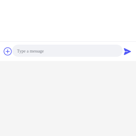
Chat
Vraag een offerte
aan
Photo
Bedrijfprofiel
Video Call
Audio Call