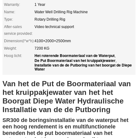
Warranty:
1 Year
Name:
Water Well Drilling Rig Machine
Type:
Rotary Drilling Rig
After-sales
Video technical support
service provided:
Dimension(l*w*h):
4100×2000×2500mm
Weight:
7200 KG
Het roterende Boormateriaal van de Waterput
Hoog licht:
,
De Put Boormateriaal van het kruippakjewater
,
Installatie van de de Putboring van het boorgat de Diepe
Water
Van het de Put de Boormateriaal van
het kruippakjewater van het het
Boorgat Diepe Water Hydraulische
Installatie van de de Putboring
SR300 de boringsinstallatie van de waterput het
een hoog rendement is en multifunctionele
beneden het de put boormateriaal van het