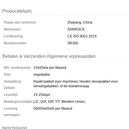
Productdetails
Plaats van herkomst:
Zhejiang, China
Merknaam:
SANROCK
Certificering:
CE ISO 9001:2015
Modelnummer:
SR300
Betalen & Verzenden Algemene voorwaarden
Min. bestelaantal:
1Set/Sets per Maand
Prijs:
negotiable
Verpakking
Naakt pakket voor machines, Houten doospakket voor
vervangstukken, of de klantenvraag.
Details:
Levertijd:
15-25days
Betalingscondities:
L/C, D/A, D/P, T/T, Western Union,
Levering
5000Set/Sets per Maand
vermogen:
beschrijving