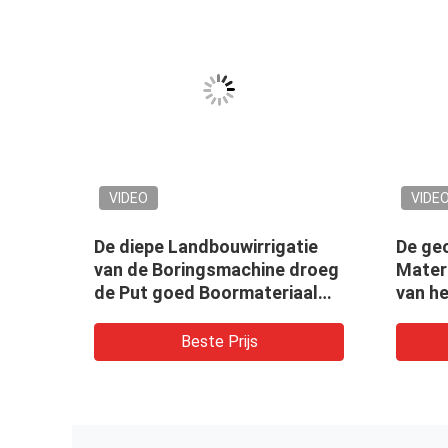
VIDEO
VIDE
e
De diepe Landbouwirrigatie
De ge
er
van de Boringsmachine droeg
Mater
koop
de Put goed Boormateriaal
van h
van het gatenwater
Boorin
Water
Beste Prijs