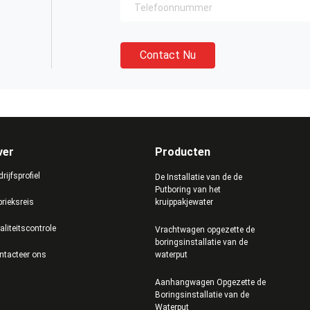
Contact Nu
ver
Producten
rijfsprofiel
De Installatie van de de
Putboring van het
brieksreis
kruippakjewater
aliteitscontrole
Vrachtwagen opgezette de
boringsinstallatie van de
ntacteer ons
waterput
Aanhangwagen Opgezette de
Boringsinstallatie van de
Waterput