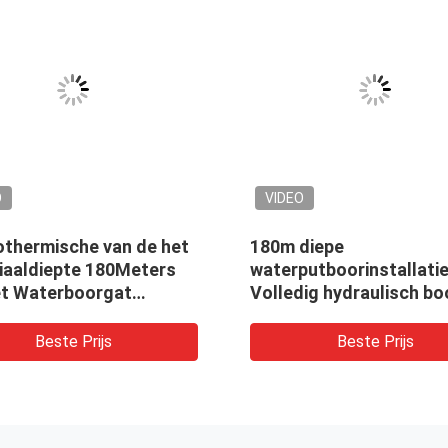
O
VIDEO
othermische van de het
180m diepe
iaaldiepte 180Meters
waterputboorinstallati
et Waterboorgat
Volledig hydraulisch bo
stallatie van de het
Draagbare
put Hydraulische
waterboorinstallatie
Beste Prijs
Beste Prijs