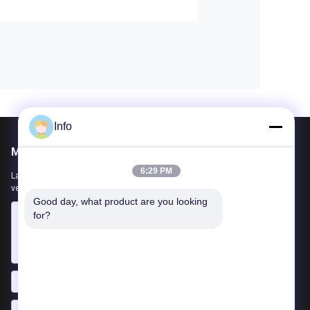
Info
Mail ons
6:29 PM
Laat ons uw vereiste weten. We zullen de beste producten met u
verbinden.
Good day, what product are you looking 
for?