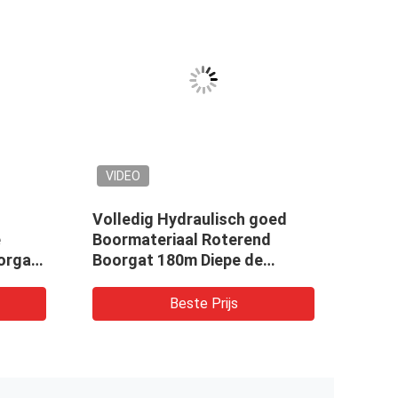
VIDEO
VID
Volledig Hydraulisch goed
Hydra
e
Boormateriaal Roterend
Rota
orgat
Boorgat 180m Diepe de
van 
Boringsinstallatie van de
Insta
Waterput
Beste Prijs