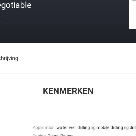
gotiable
s
rijving
KENMERKEN
Application:
water well drilling rig mobile drilling rig,dril
Engine:
Diesel Power