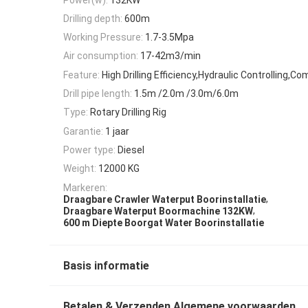
Drilling depth:
600m
Working Pressure:
1.7-3.5Mpa
Air consumption:
17-42m3/min
Feature:
High Drilling Efficiency,Hydraulic Controlling,Co
Drill pipe length:
1.5m /2.0m /3.0m/6.0m
Type:
Rotary Drilling Rig
Garantie:
1 jaar
Power type:
Diesel
Weight:
12000 KG
Markeren:
,
Draagbare Crawler Waterput Boorinstallatie
,
Draagbare Waterput Boormachine 132KW
600 m Diepte Boorgat Water Boorinstallatie
Basis informatie
Betalen & Verzenden Algemene voorwaarden