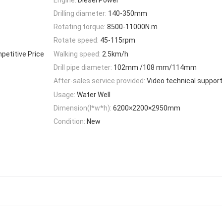
Drilling diameter:
140-350mm
Rotating torque:
8500-11000N.m
Rotate speed:
45-115rpm
mpetitive Price
Walking speed:
2.5km/h
Drill pipe diameter:
102mm /108 mm/114mm
After-sales service provided:
Video technical suppor
Usage:
Water Well
Dimension(l*w*h):
6200×2200×2950mm
Condition:
New