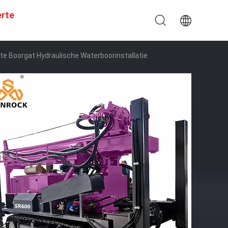
erte
e Boorgat Hydraulische Waterboorinstallatie