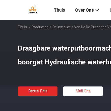
Thuis
Over Ons
Thuis
/
Producten
/
De Installatie Van De De Putboring V
Draagbare waterputboormach
boorgat Hydraulische waterbo
Beste Prijs
Mail Ons