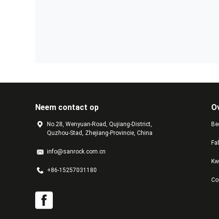
Neem contact op
O
No.28, Wenyuan-Road, Qujiang-District,
Bed
Quzhou-Stad, Zhejiang-Provincie, China
Fa
info@sanrock.com.cn
Kw
+86-15257031180
Co