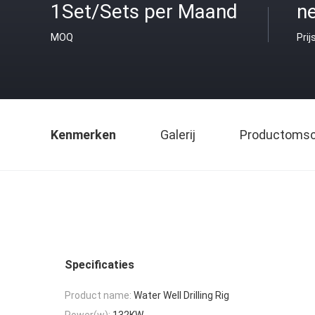
1Set/Sets per Maand
ne
MOQ
Prij
Kenmerken
Galerij
Productomsch
Specificaties
Product name:
Water Well Drilling Rig
Power(w):
132KW