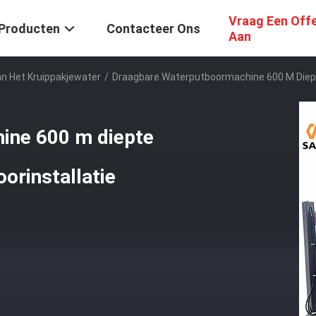
Vraag Een Off
Producten
Contacteer Ons
Aan
an Het Kruippakjewater
/
Draagbare Waterputboormachine 600 M Diept
ine 600 m diepte
orinstallatie