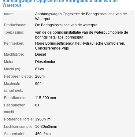
Aanhangwagen Opgezette de Boringsinstallatie van de
Waterput
naam:
Aanhangwagen Opgezette de Boringsinstallatie van de
Waterput
Productnaam:
De Boringsinstallatie van de waterput
Toepassing:
van de de boringsinstallatie van de waterput mobiele de
boringsinstallatie, boringsput
Kenmerken:
Hoge Boringsefficiency, het Hydraulische Controleren,
Concurrerende Prijs
Machtstype:
Diesel
Motor:
Dieselmotor
Macht (w):
87kw
Het boren diepte:
260m
Maximale
90°
schuifhoek:
Boordiameter:
115-300 mm
Het opheffen
8T
macht:
Roterende Torsie:
3900N.m.
Luchtconsumptie:
16-30m3/min
Stroomtarief:
450L/min