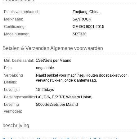
Plaats van herkomst:
Zhejiang, China
Merknaam:
SANROCK
Certificering:
CE ISO 9001:2015
Modelnummer:
SRT320
Betalen & Verzenden Algemene voorwaarden
Min. bestelaantal:
1Set/Sets per Maand
Prijs:
negotiable
Verpakking
Naakt pakket voor machines, Houten doospakket voor
vervangstukken, of de klantenvraag.
Details:
Levertijd:
15-25days
Betalingscondities:
L/C, D/A, D/P, T/T, Western Union,
Levering
5000Set/Sets per Maand
vermogen:
beschrijving