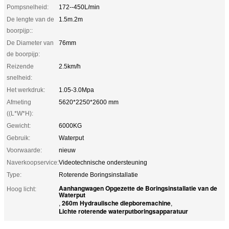
Pompsnelheid:
172--450L/min
De lengte van de
1.5m.2m
boorpijp::
De Diameter van
76mm
de boorpijp:
Reizende
2.5km/h
snelheid:
Het werkdruk:
1.05-3.0Mpa
Afmeting
5620*2250*2600 mm
((L*W*H):
Gewicht:
6000KG
Gebruik:
Waterput
Voorwaarde:
nieuw
Naverkoopservice:
Videotechnische ondersteuning
Type:
Roterende Boringsinstallatie
Aanhangwagen Opgezette de Boringsinstallatie van de
Hoog licht:
Waterput
260m Hydraulische diepboremachine
,
,
Lichte roterende waterputboringsapparatuur