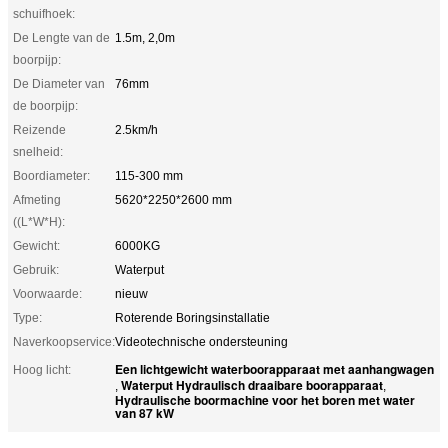
schuifhoek:
De Lengte van de
1.5m, 2,0m
boorpijp:
De Diameter van
76mm
de boorpijp:
Reizende
2.5km/h
snelheid:
Boordiameter:
115-300 mm
Afmeting
5620*2250*2600 mm
((L*W*H):
Gewicht:
6000KG
Gebruik:
Waterput
Voorwaarde:
nieuw
Type:
Roterende Boringsinstallatie
Naverkoopservice:
Videotechnische ondersteuning
Een lichtgewicht waterboorapparaat met aanhangwagen
Hoog licht:
Waterput Hydraulisch draaibare boorapparaat
,
,
Hydraulische boormachine voor het boren met water
van 87 kW