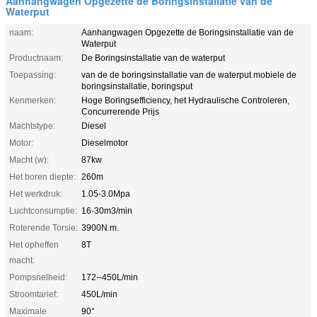
Aanhangwagen Opgezette de Boringsinstallatie van de
Waterput
naam:
Aanhangwagen Opgezette de Boringsinstallatie van de
Waterput
Productnaam:
De Boringsinstallatie van de waterput
Toepassing:
van de de boringsinstallatie van de waterput mobiele de
boringsinstallatie, boringsput
Kenmerken:
Hoge Boringsefficiency, het Hydraulische Controleren,
Concurrerende Prijs
Machtstype:
Diesel
Motor:
Dieselmotor
Macht (w):
87kw
Het boren diepte:
260m
Het werkdruk:
1.05-3.0Mpa
Luchtconsumptie:
16-30m3/min
Roterende Torsie:
3900N.m.
Het opheffen
8T
macht:
Pompsnelheid:
172--450L/min
Stroomtarief:
450L/min
Maximale
90°