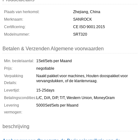
Plaats van herkomst:
Zhejiang, China
Merknaam:
SANROCK
Certificering:
CE ISO 9001:2015
Modelnummer:
SRT320
Betalen & Verzenden Algemene voorwaarden
Min. bestelaantal:
1Set/Sets per Maand
Prijs:
negotiable
Verpakking
Naakt pakket voor machines, Houten doospakket voor
vervangstukken, of de klantenvraag.
Details:
Levertijd:
15-25days
Betalingscondities:
L/C, D/A, D/P, T/T, Western Union, MoneyGram
Levering
5000Set/Sets per Maand
vermogen:
beschrijving