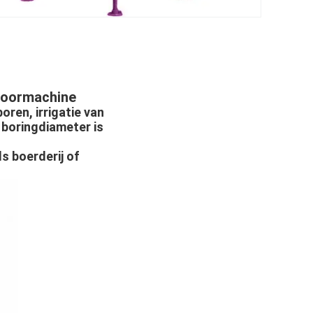
boormachine
ren, irrigatie van
e boringdiameter is
s boerderij of