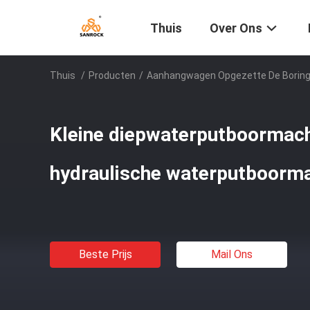
Thuis
Over Ons
Thuis
/
Producten
/
Aanhangwagen Opgezette De Borings
Kleine diepwaterputboormac
hydraulische waterputboorm
Beste Prijs
Mail Ons