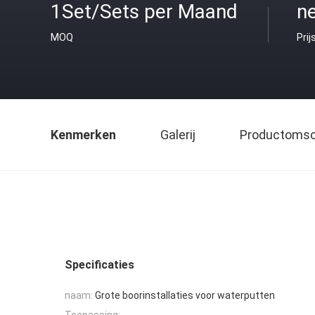
1Set/Sets per Maand
ne
MOQ
Prij
Kenmerken
Galerij
Productomsch
Specificaties
naam:
Grote boorinstallaties voor waterputten
Toepassing: