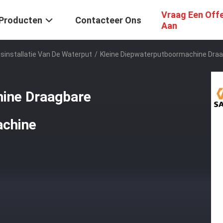
Vraag Een Off
Producten
Contacteer Ons
Aan
installatie Van De Waterput
/
Kleine Diepwaterputboormachine Dra
hine Draagbare
achine