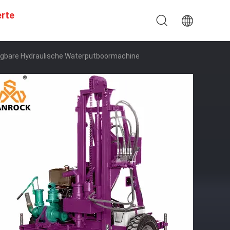
erte
agbare Hydraulische Waterputboormachine