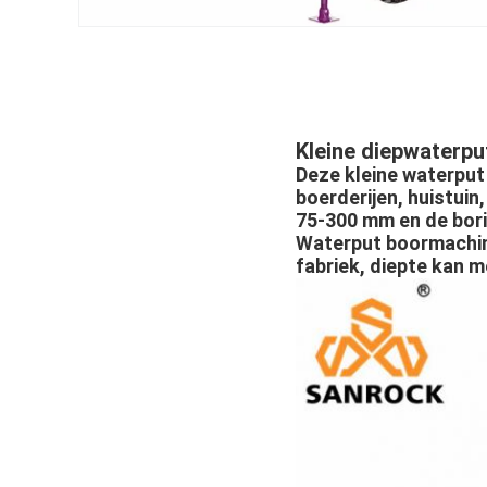
Kleine diepwaterp
Deze kleine waterput
boerderijen, huistuin
75-300 mm en de bor
Waterput boormachine
fabriek, diepte kan 