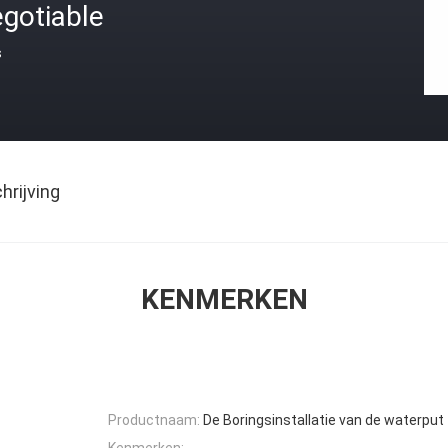
gotiable
s
rijving
KENMERKEN
Productnaam:
De Boringsinstallatie van de waterput
Kenmerken: