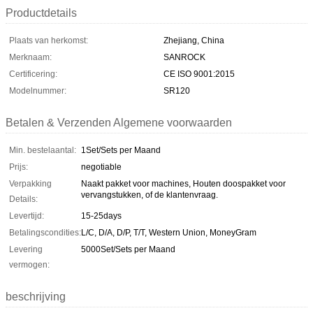
Productdetails
Plaats van herkomst:
Zhejiang, China
Merknaam:
SANROCK
Certificering:
CE ISO 9001:2015
Modelnummer:
SR120
Betalen & Verzenden Algemene voorwaarden
Min. bestelaantal:
1Set/Sets per Maand
Prijs:
negotiable
Verpakking
Naakt pakket voor machines, Houten doospakket voor
vervangstukken, of de klantenvraag.
Details:
Levertijd:
15-25days
Betalingscondities:
L/C, D/A, D/P, T/T, Western Union, MoneyGram
Levering
5000Set/Sets per Maand
vermogen:
beschrijving