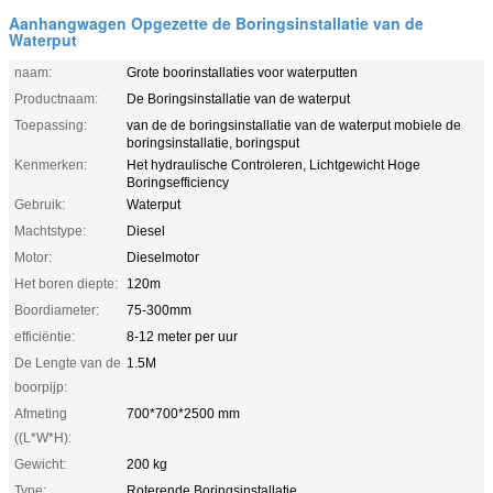
Aanhangwagen Opgezette de Boringsinstallatie van de
Waterput
naam:
Grote boorinstallaties voor waterputten
Productnaam:
De Boringsinstallatie van de waterput
Toepassing:
van de de boringsinstallatie van de waterput mobiele de
boringsinstallatie, boringsput
Kenmerken:
Het hydraulische Controleren, Lichtgewicht Hoge
Boringsefficiency
Gebruik:
Waterput
Machtstype:
Diesel
Motor:
Dieselmotor
Het boren diepte:
120m
Boordiameter:
75-300mm
efficiëntie:
8-12 meter per uur
De Lengte van de
1.5M
boorpijp:
Afmeting
700*700*2500 mm
((L*W*H):
Gewicht:
200 kg
Type:
Roterende Boringsinstallatie