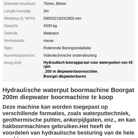
Diameter boorbuis:
76mm, 89mm
Lengte boorpijp:
3m
Afmeting ((L*W*H):
5800X2100X2850 mm
Gewicht:
4500 kg
Gebruik:
Waterput
Voorwaarde:
nieuw
Type:
Roterende Boringsinstallatie
Naverkoopservice:
Videotechnische ondersteuning
Hydraulisch boorapparaat voor waterputten van 45
Hoog licht:
rpm
200 m diepwaterboormachine
,
,
Boorgat diepwaterboren
Hydraulische waterput boormachine Boorgat
200m diepwater boormachine te koop
Deze machine kan worden toegepast op
verschillende formaties, zoals waterputtechniek,
geothermische putten, ankerpijlgaten, enz., en kan
hakboormachines gebruiken.Het heeft de
voordelen van hydraulische besturing van de hele