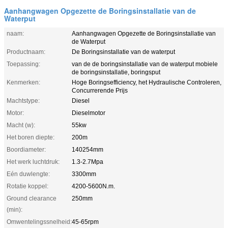
Aanhangwagen Opgezette de Boringsinstallatie van de
Waterput
naam:
Aanhangwagen Opgezette de Boringsinstallatie van
de Waterput
Productnaam:
De Boringsinstallatie van de waterput
Toepassing:
van de de boringsinstallatie van de waterput mobiele
de boringsinstallatie, boringsput
Kenmerken:
Hoge Boringsefficiency, het Hydraulische Controleren,
Concurrerende Prijs
Machtstype:
Diesel
Motor:
Dieselmotor
Macht (w):
55kw
Het boren diepte:
200m
Boordiameter:
140254mm
Het werk luchtdruk:
1.3-2.7Mpa
Eén duwlengte:
3300mm
Rotatie koppel:
4200-5600N.m.
Ground clearance
250mm
(min):
Omwentelingssnelheid:
45-65rpm