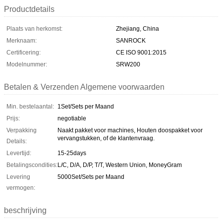
Productdetails
Plaats van herkomst:
Zhejiang, China
Merknaam:
SANROCK
Certificering:
CE ISO 9001:2015
Modelnummer:
SRW200
Betalen & Verzenden Algemene voorwaarden
Min. bestelaantal:
1Set/Sets per Maand
Prijs:
negotiable
Verpakking
Naakt pakket voor machines, Houten doospakket voor
vervangstukken, of de klantenvraag.
Details:
Levertijd:
15-25days
Betalingscondities:
L/C, D/A, D/P, T/T, Western Union, MoneyGram
Levering
5000Set/Sets per Maand
vermogen:
beschrijving