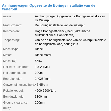
Aanhangwagen Opgezette de Boringsinstallatie van de
Waterput
naam:
Aanhangwagen Opgezette de Boringsinstallatie van
de Waterput
Productnaam:
De Boringsinstallatie van de waterput
Kenmerken:
Hoge Boringsefficiency, het Hydraulische
Multifunctioneel Controleren,
Toepassing:
van de de boringsinstallatie van de waterput mobiele
de boringsinstallatie, boringsput
Machtstype:
Diesel
Motor:
Dieselmotor
Macht (w):
55kw
Het werk luchtdruk:
1.3-2.7Mpa
Het boren diepte:
200m
Boordiameter:
140254mm
Omwentelingssnelheid:
45-65rpm
Rotatie koppel:
4200-5600N.m.
Eén duwlengte:
3300mm
Ground clearance
250mm
(min):