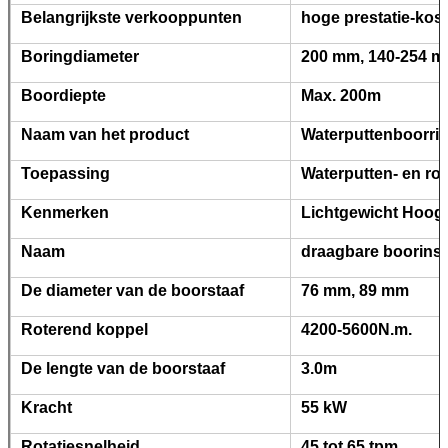
Belangrijkste verkooppunten
hoge prestatie-ko
Boringdiameter
200 mm, 140-254 
Boordiepte
Max. 200m
Naam van het product
Waterputtenboorri
Toepassing
Waterputten- en r
Kenmerken
Lichtgewicht Hoog 
Naam
draagbare boorinsta
De diameter van de boorstaaf
76 mm, 89 mm
Roterend koppel
4200-5600N.m.
De lengte van de boorstaaf
3.0m
Kracht
55 kW
Rotatiesnelheid
45 tot 65 tpm