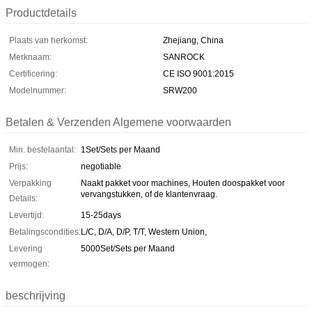
Productdetails
Plaats van herkomst:
Zhejiang, China
Merknaam:
SANROCK
Certificering:
CE ISO 9001:2015
Modelnummer:
SRW200
Betalen & Verzenden Algemene voorwaarden
Min. bestelaantal:
1Set/Sets per Maand
Prijs:
negotiable
Verpakking
Naakt pakket voor machines, Houten doospakket voor
vervangstukken, of de klantenvraag.
Details:
Levertijd:
15-25days
Betalingscondities:
L/C, D/A, D/P, T/T, Western Union,
Levering
5000Set/Sets per Maand
vermogen:
beschrijving