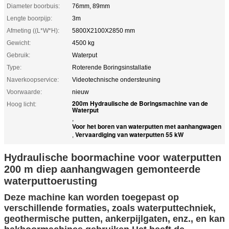
Diameter boorbuis:
76mm, 89mm
Lengte boorpijp:
3m
Afmeting ((L*W*H):
5800X2100X2850 mm
Gewicht:
4500 kg
Gebruik:
Waterput
Type:
Roterende Boringsinstallatie
Naverkoopservice:
Videotechnische ondersteuning
Voorwaarde:
nieuw
200m Hydraulische de Boringsmachine van de
Hoog licht:
Waterput
,
Voor het boren van waterputten met aanhangwagen
Vervaardiging van waterputten 55 kW
,
Hydraulische boormachine voor waterputten
200 m diep aanhangwagen gemonteerde
waterputtoerusting
Deze machine kan worden toegepast op
verschillende formaties, zoals waterputtechniek,
geothermische putten, ankerpijlgaten, enz., en kan