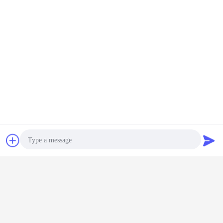
1Wat kun je van ons kopen?
DTH-boorinstallatie, kernboorinstallatie,
boorinstallatie met omgekeerde circulatie,
Chat
Vraag een offerte
snelwegboorinstallatie, zonneboorinstallatie,
aan
Ankerboormachine, roterende boormachine, Top
Hammer boormachine, ondergrondse jumbo
boormachine, DTH hamer, boorstaaf,
schroefluchtcompressor, waterput boorapparaat,
Photo
waterput boorapparaat op vrachtwagen,
schroefluchtcompressor,
Video Call