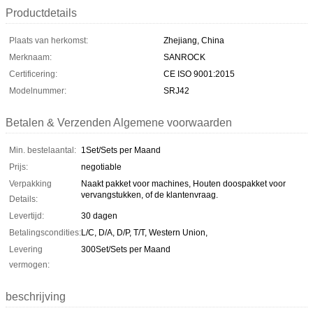
Productdetails
Plaats van herkomst:
Zhejiang, China
Merknaam:
SANROCK
Certificering:
CE ISO 9001:2015
Modelnummer:
SRJ42
Betalen & Verzenden Algemene voorwaarden
Min. bestelaantal:
1Set/Sets per Maand
Prijs:
negotiable
Verpakking
Naakt pakket voor machines, Houten doospakket voor
vervangstukken, of de klantenvraag.
Details:
Levertijd:
30 dagen
Betalingscondities:
L/C, D/A, D/P, T/T, Western Union,
Levering
300Set/Sets per Maand
vermogen:
beschrijving