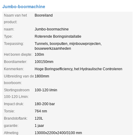
Jumbo-boormachine
Naam van het
Booreiland
product:
naam:
Jumbo-boormachine
Type:
Roterende Boringsinstallatie
Toepassing:
Tunnels, boorputten, mijnbouwprojecten,
bouwwerkzaamheden
Het boren diepte:
100m
Boordiameter:
100150mm
Kenmerken:
Hoge Boringsefficiency, het Hydraulische Controleren
Uitbreiding van de
1800mm
boorboom:
Stortingsstroom
100-120 l/min
100-120 L/min:
Impact druk:
180-200 bar
Torsie:
764 nm
Brandstoftank:
120L
garantie:
1 jaar
Afmeting
13000x2200x2400/3100 mm