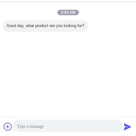
Rotatiesnelheid: 0-65 rpm
3:02 AM
Liftvermogen:9600N
Vermogen van de motor: 4 kW
Good day, what product are you looking for?
Luchtverbruik: ≥ 7 m3/min
Afmetingen ((L*W*H):2300*600*750mm
Gewicht: 550 kg
Gebeurtenis:
1Compacte structuur, gemakkelijke bediening,
snelle snij snelheid, hoge efficiëntie, goede sloop,
gemakkelijk vervoer.
2Het energieverlies neemt niet toe wanneer de
boorstaaf toeneemt.
3Werkgeluid wordt sterk verminderd.
4• Een hogere mechanisatiegraad, minder
bijwerkingstijd, verbetering van de boorinstallatie.
Chat
Vraag een offerte