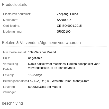
Productdetails
Plaats van herkomst:
Zhejiang, China
Merknaam:
SANROCK
Certificering:
CE ISO 9001:2015
Modelnummer:
SRQD100
Betalen & Verzenden Algemene voorwaarden
Min. bestelaantal:
1Set/Sets per Maand
Prijs:
negotiable
Verpakking
Naakt pakket voor machines, Houten doospakket voor
vervangstukken, of de klantenvraag.
Details:
Levertijd:
15-25days
Betalingscondities:
L/C, D/A, D/P, T/T, Western Union, MoneyGram
Levering
5000Set/Sets per Maand
vermogen:
beschrijving