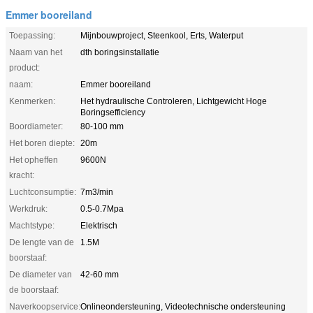
Emmer booreiland
Toepassing:
Mijnbouwproject, Steenkool, Erts, Waterput
Naam van het
dth boringsinstallatie
product:
naam:
Emmer booreiland
Kenmerken:
Het hydraulische Controleren, Lichtgewicht Hoge
Boringsefficiency
Boordiameter:
80-100 mm
Het boren diepte:
20m
Het opheffen
9600N
kracht:
Luchtconsumptie:
7m3/min
Werkdruk:
0.5-0.7Mpa
Machtstype:
Elektrisch
De lengte van de
1.5M
boorstaaf:
De diameter van
42-60 mm
de boorstaaf:
Naverkoopservice:
Onlineondersteuning, Videotechnische ondersteuning