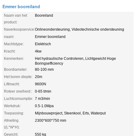
Emmer booreiland
Naam van het
Booreiland
product:
Naverkoopservice:
Onlineondersteuning, Videotechnische ondersteuning
naam:
Emmer booreiland
Machtstype:
Elektrisch
Kracht:
4kw
Kenmerken:
Het hydraulische Controleren, Lichtgewicht Hoge
Boringsefficiency
Boordiameter:
80-100 mm
Het boren diepte:
20m
Liftmacht:
9600N
Roteer snelheid::
0-65 t/min
Luchtconsumptie:
7 m3/min
Werkdruk:
0.5-1.0Mpa
Toepassing:
Mijnbouwproject, Steenkool, Erts, Waterput
Afmeting
2300*600*750 mm
((L*W*H):
Gewicht:
550 kg