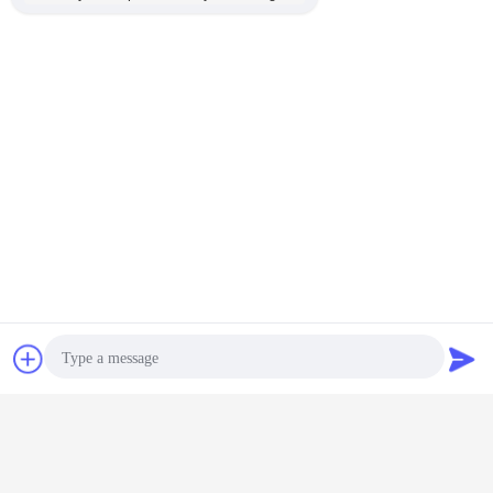
Vermogen van de motor: 4 kW
Luchtverbruik: ≥ 7 m3/min
Afmetingen ((L*W*H):2300*600*750mm
Gewicht: 550 kg
Gebeurtenis:
1Compacte structuur, gemakkelijke bediening,
snelle snij snelheid, hoge efficiëntie, goede sloop,
gemakkelijk vervoer.
2Het energieverlies neemt niet toe wanneer de
boorstaaf toeneemt.
3Werkgeluid wordt sterk verminderd.
4• Een hogere mechanisatiegraad, minder
bijwerkingstijd, verbetering van de boorinstallatie.
Chat
Vraag een offerte
aan
Photo