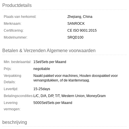
Productdetails
Plaats van herkomst:
Zhejiang, China
Merknaam:
SANROCK
Certificering:
CE ISO 9001:2015
Modelnummer:
SRQD100
Betalen & Verzenden Algemene voorwaarden
Min. bestelaantal:
1Set/Sets per Maand
Prijs:
negotiable
Verpakking
Naakt pakket voor machines, Houten doospakket voor
vervangstukken, of de klantenvraag.
Details:
Levertijd:
15-25days
Betalingscondities:
L/C, D/A, D/P, T/T, Western Union, MoneyGram
Levering
5000Set/Sets per Maand
vermogen:
beschrijving