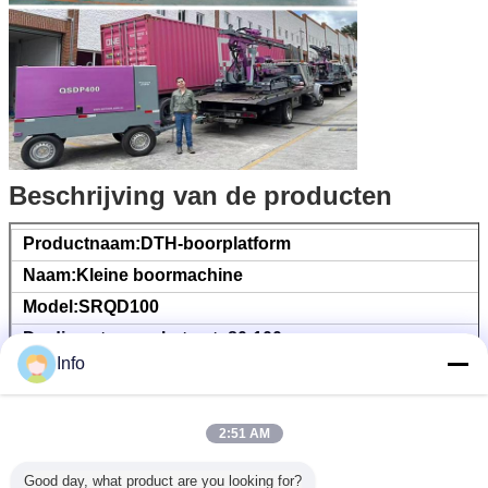
Beschrijving van de producten
Productnaam:DTH-boorplatform
Naam:Kleine boormachine
Model:SRQD100
De diameter van het gat: 80-100 mm
Info
Boordiepte: ≥ 20 m
Werkdruk:0.5-1.0Mpa
Rotatiesnelheid: 0-65 rpm
2:51 AM
Liftvermogen:9600N
Good day, what product are you looking for?