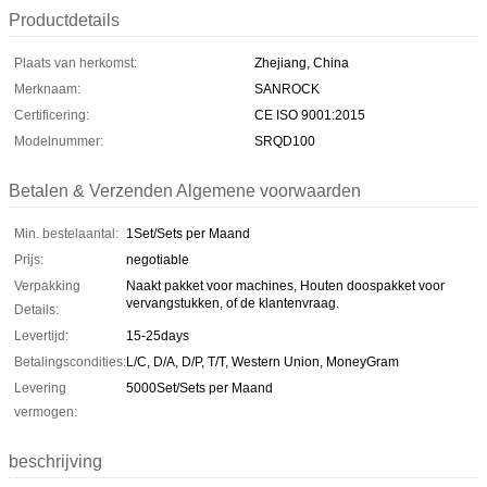
Productdetails
Plaats van herkomst:
Zhejiang, China
Merknaam:
SANROCK
Certificering:
CE ISO 9001:2015
Modelnummer:
SRQD100
Betalen & Verzenden Algemene voorwaarden
Min. bestelaantal:
1Set/Sets per Maand
Prijs:
negotiable
Verpakking
Naakt pakket voor machines, Houten doospakket voor
vervangstukken, of de klantenvraag.
Details:
Levertijd:
15-25days
Betalingscondities:
L/C, D/A, D/P, T/T, Western Union, MoneyGram
Levering
5000Set/Sets per Maand
vermogen:
beschrijving