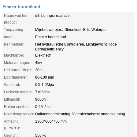
Emmer booreiland
Naam van het
dth boringsinstallatie
product:
Toepassing:
Mijnbouwproject, Steenkool, Erts, Waterput
naam:
Emmer booreiland
Kenmerken:
Het hydraulische Controleren, Lichtgewicht Hoge
Boringsefficiency
Machtstype:
Elektrisch
Motorvermogen:
4kw
Het boren Diepte::
20m
Boordiameter:
80-100 mm
Werkdruk::
0.5-1.0Mpa
Luchtconsumptie:
7 m3/min
Liftmacht:
9600N
Roteer snelheid:
0-65 t/min
Naverkoopservice:
Onlineondersteuning, Videotechnische ondersteuning
Afmeting
2300*600*750 mm
((L*W*H):
Gewicht::
550 kg