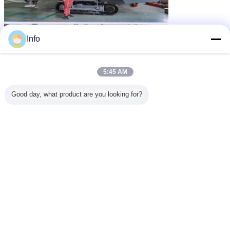
Info
5:45 AM
Good day, what product are you looking for?
Beschrijving van de producten
Productnaam:DTH-boorplatform
Naam:Kleine boormachine
Model:SRQD165B
De diameter van het gat 90-150 mm
Boordiepte: ≥ 50 m
Werkdruk:0.7-1.4Mpa
Rotatiesnelheid: 0-60 t/min