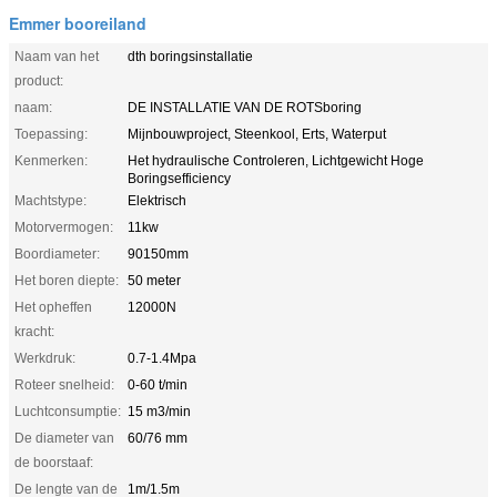
Emmer booreiland
Naam van het
dth boringsinstallatie
product:
naam:
DE INSTALLATIE VAN DE ROTSboring
Toepassing:
Mijnbouwproject, Steenkool, Erts, Waterput
Kenmerken:
Het hydraulische Controleren, Lichtgewicht Hoge
Boringsefficiency
Machtstype:
Elektrisch
Motorvermogen:
11kw
Boordiameter:
90150mm
Het boren diepte:
50 meter
Het opheffen
12000N
kracht:
Werkdruk:
0.7-1.4Mpa
Roteer snelheid:
0-60 t/min
Luchtconsumptie:
15 m3/min
De diameter van
60/76 mm
de boorstaaf:
De lengte van de
1m/1.5m