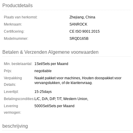
Productdetails
Plaats van herkomst:
Zhejiang, China
Merknaam:
SANROCK
Certificering:
CE ISO 9001:2015
Modelnummer:
SRQD165B
Betalen & Verzenden Algemene voorwaarden
Min. bestelaantal:
1Set/Sets per Maand
Prijs:
negotiable
Verpakking
Naakt pakket voor machines, Houten doospakket voor
vervangstukken, of de klantenvraag.
Details:
Levertijd:
15-25days
Betalingscondities:
L/C, D/A, D/P, T/T, Western Union,
Levering
5000Set/Sets per Maand
vermogen:
beschrijving