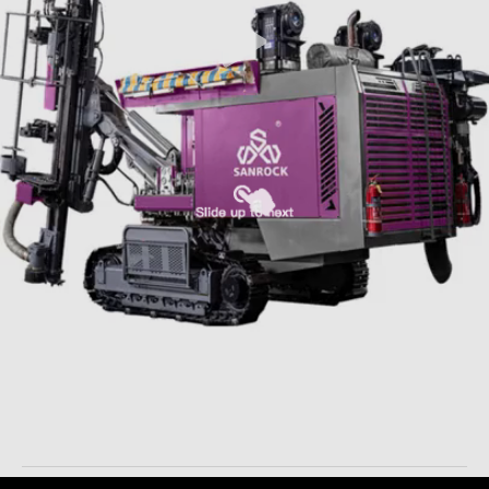
De mijnbouw van Hydraulische Geïntegreerde
Boormateriaal206kw Dieselmotor die Rig Machine boren
Geïntegreerd Boormateriaal
2025-11-18
32 Meningen