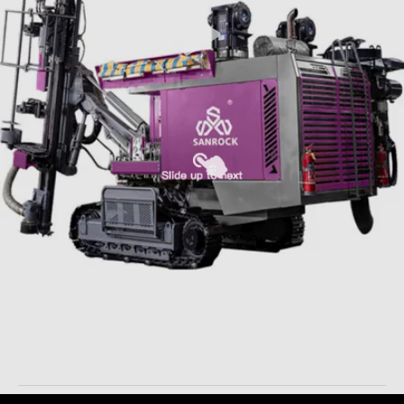
30m Diepte Geïntegreerd Boormateriaal Hydraulisch
Kruippakje die Rig Rotary Blast Hole boren
Geïntegreerd Boormateriaal
2025-11-18
32 Meningen