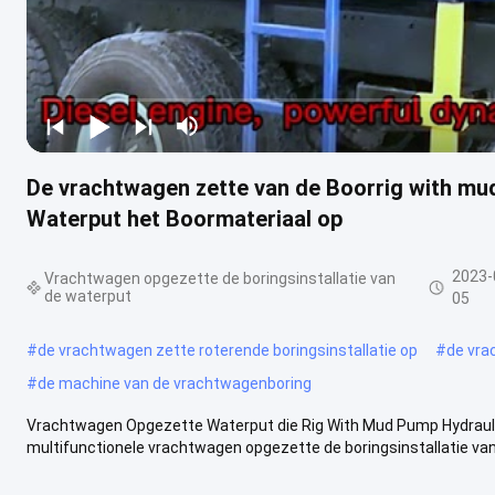
De vrachtwagen zette van de Boorrig with mu
Waterput het Boormateriaal op
2023-
Vrachtwagen opgezette de boringsinstallatie van
de waterput
05
#
de vrachtwagen zette roterende boringsinstallatie op
#
de vra
#
de machine van de vrachtwagenboring
Vrachtwagen Opgezette Waterput die Rig With Mud Pump Hydraul
multifunctionele vrachtwagen opgezette de boringsinstallatie van d