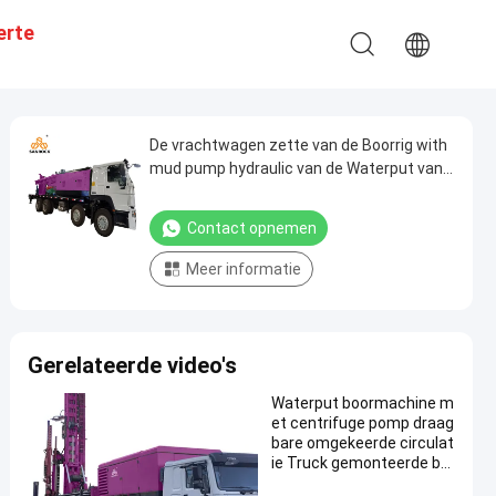
erte
De vrachtwagen zette van de Boorrig with
mud pump hydraulic van de Waterput van
de het Waterput het Boormateriaal op
Contact opnemen
Meer informatie
Gerelateerde video's
Waterput boormachine m
et centrifuge pomp draag
bare omgekeerde circulat
ie Truck gemonteerde bo
ormachine