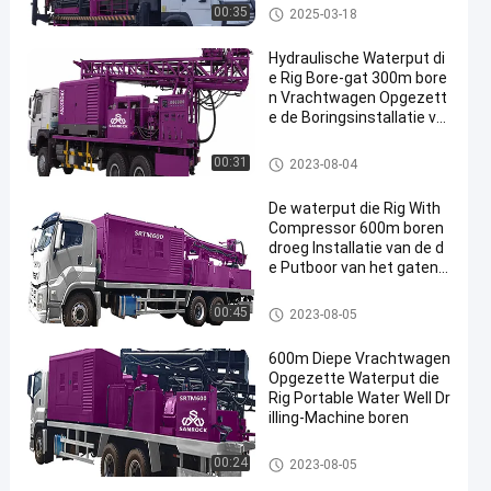
Vrachtwagen opgezette de bor
00:35
2025-03-18
ingsinstallatie van de waterpu
t
Hydraulische Waterput di
e Rig Bore-gat 300m bore
n Vrachtwagen Opgezett
e de Boringsinstallatie va
n de Waterput
Vrachtwagen opgezette de bor
00:31
2023-08-04
ingsinstallatie van de waterpu
t
De waterput die Rig With
Compressor 600m boren
droeg Installatie van de d
e Putboor van het gaten d
e Vrachtwagen Opgezett
e Water
Vrachtwagen opgezette de bor
00:45
2023-08-05
ingsinstallatie van de waterpu
t
600m Diepe Vrachtwagen
Opgezette Waterput die
Rig Portable Water Well Dr
illing-Machine boren
Vrachtwagen opgezette de bor
00:24
2023-08-05
ingsinstallatie van de waterpu