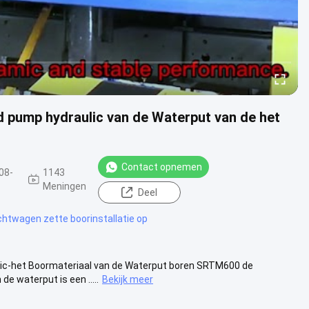
d pump hydraulic van de Waterput van de het
Contact opnemen
08-
1143
Meningen
Deel
chtwagen zette boorinstallatie op
ic-het Boormateriaal van de Waterput boren SRTM600 de
e waterput is een .....
Bekijk meer