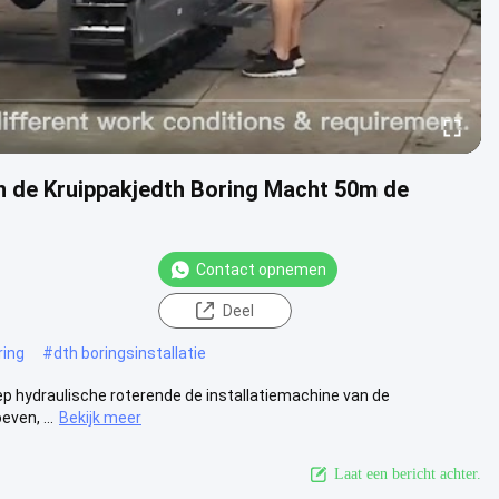
n de Kruippakjedth Boring Macht 50m de
Contact opnemen
Deel
ring
#
dth boringsinstallatie
ep hydraulische roterende de installatiemachine van de
ven, ...
Bekijk meer
Laat een bericht achter.