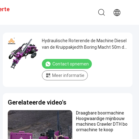
erte
Hydraulische Roterende de Machine Diesel
van de Kruippakjedth Boring Macht 50m de
Installatie van de Diepe Mijnbouwboring
Contact opnemen
Meer informatie
Gerelateerde video's
Draagbare boormachine
Hoogwaardige mijnbouw
machines Crawler DTH bo
ormachine te koop