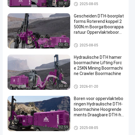
DTH-Boringsmachine
00:41
2025-08-05
Gescheiden DTH-boorplat
forms Roterend koppel 2
500N.m Boorgatboorappa
ratuur Oppervlakteboorpl
atforms
DTH-Boringsmachine
00:45
2025-08-05
Hydraulische DTH hamer
boormachine Lifting Forc
e 25KN Mining Boormachi
ne Crawler Boormachine
DTH-Boringsmachine
00:41
2026-01-20
Boren voor oppervlaktebo
ringen Hydraulische DTH-
boormachine Hoogrende
ments Draagbare DTH-ha
merboormachine
DTH-Boringsmachine
02:59
2025-08-05