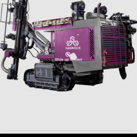
De mijnbouw Geïntegreerde Boorinstallatie van de het
Kruippakjedth Boring van het Materiaal Hydraulische
Roterende Boorgat
Geïntegreerd Boormateriaal
2025-11-18
32 Meningen