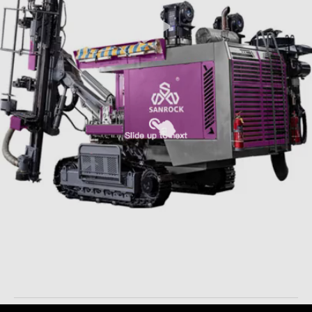
Kruippakje DTH die Rig Machinery 30m boren de Diepte
Geïntegreerde Installatie van de Mijnbouw Hydraulische
Boring
Geïntegreerd Boormateriaal
2025-11-18
32 Meningen