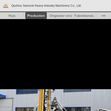
Quzhou Sanrock Heavy Industry Machinery Co., Ltd.
Huis
Producten
Ongeveer ons
Fabrieksreis
>>