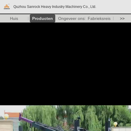
Quzhou Sanrock Heavy Industry Machinery Co., Ltd.
Huis
Producten
Ongeveer ons
Fabrieksreis
>>