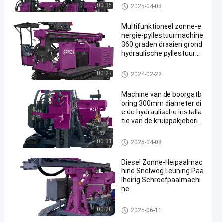
heiblokmachine
00:35
2025-04-08
Multifunktioneel zonne-e
nergie-pyllestuurmachine
360 graden draaien grond
hydraulische pyllestuurm
achine
heiblokmachine
00:27
2024-02-22
Machine van de boorgatb
oring 300mm diameter di
e de hydraulische installa
tie van de kruippakjeborin
g ontginnen
heiblokmachine
00:31
2025-04-08
Diesel Zonne-Heipaalmac
hine Snelweg Leuning Paa
lheirig Schroefpaalmachi
ne
heiblokmachine
00:20
2025-06-11